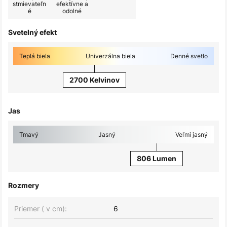
stmievateľn
efektívne a
é
odolné
Svetelný efekt
Teplá biela
Univerzálna biela
Denné svetlo
2700 Kelvinov
Jas
Tmavý
Jasný
Veľmi jasný
806 Lumen
Rozmery
Priemer ( v cm):
6