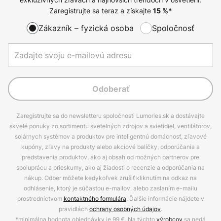
Zaregistrujte sa teraz a získajte
15
%*
Zákazník – fyzická osoba
Spoločnosť
Odoberať
Zaregistrujte sa do newsletteru spoločnosti Lumories.sk a dostávajte
skvelé ponuky zo sortimentu svetelných zdrojov a svietidiel, ventilátorov,
solárnych systémov a produktov pre inteligentnú domácnosť, zľavové
kupóny, zľavy na produkty alebo akciové balíčky, odporúčania a
predstavenia produktov, ako aj obsah od možných partnerov pre
spoluprácu a prieskumy, ako aj žiadosti o recenzie a odporúčania na
nákup. Odber môžete kedykoľvek zrušiť kliknutím na odkaz na
odhlásenie, ktorý je súčasťou e-mailov, alebo zaslaním e-mailu
prostredníctvom
kontaktného formulára
. Ďalšie informácie nájdete v
pravidlách
ochrany osobných údajov
.
*minimálna hodnota objednávky je 99 €. Na týchto
výrobcov
sa nedá