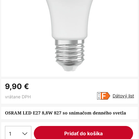
Preskočiť
9,90 €
na
začiatok
Dátový list
vrátane DPH
galérie
obrázkov
OSRAM LED E27 8,8W 827 so snímačom denného svetla
1
Pridať do košíka