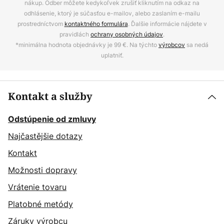
nákup. Odber môžete kedykoľvek zrušiť kliknutím na odkaz na
odhlásenie, ktorý je súčasťou e-mailov, alebo zaslaním e-mailu
prostredníctvom
kontaktného formulára
. Ďalšie informácie nájdete v
pravidlách
ochrany osobných údajov
.
*minimálna hodnota objednávky je 99 €. Na týchto
výrobcov
sa nedá
uplatniť.
Kontakt a služby
Odstúpenie od zmluvy
Najčastějšie dotazy
Kontakt
Možnosti dopravy
Vrátenie tovaru
Platobné metódy
Záruky výrobcu