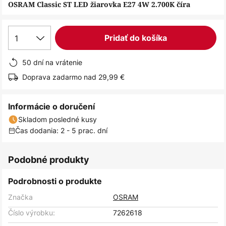
obrázkov
OSRAM Classic ST LED žiarovka E27 4W 2.700K číra
1
Pridať do košíka
50 dní na vrátenie
Doprava zadarmo nad 29,99 €
Informácie o doručení
Skladom posledné kusy
Čas dodania: 2 - 5 prac. dní
Podobné produkty
Podrobnosti o produkte
Značka
OSRAM
Číslo výrobku:
7262618