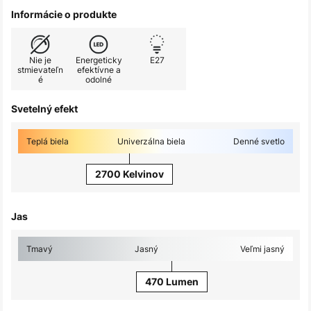
Informácie o produkte
Nie je
Energeticky
E27
stmievateľn
efektívne a
é
odolné
Svetelný efekt
Teplá biela
Univerzálna biela
Denné svetlo
2700 Kelvinov
Jas
Tmavý
Jasný
Veľmi jasný
470 Lumen