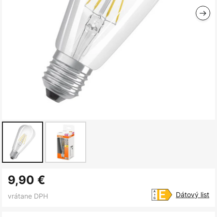
Preskočiť
9,90 €
na
začiatok
Dátový list
vrátane DPH
galérie