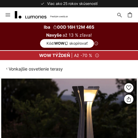
Viac ako 25 rokov skúseností
Skip
to
Content
ať
Iba
00D 16H 12M 46S
až 13 % zľava!
Navyše
Kód:
skopírovať
WOW
| Až -70 %
WOW TÝŽDEŇ
Vonkajšie osvetlenie terasy
Preskočiť
na
koniec
galérie
obrázkov