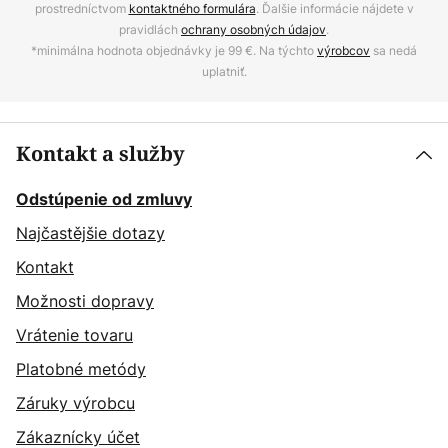
prostredníctvom
kontaktného formulára
. Ďalšie informácie nájdete v
pravidlách
ochrany osobných údajov
.
*minimálna hodnota objednávky je 99 €. Na týchto
výrobcov
sa nedá
uplatniť.
Kontakt a služby
Odstúpenie od zmluvy
Najčastějšie dotazy
Kontakt
Možnosti dopravy
Vrátenie tovaru
Platobné metódy
Záruky výrobcu
Zákaznícky účet