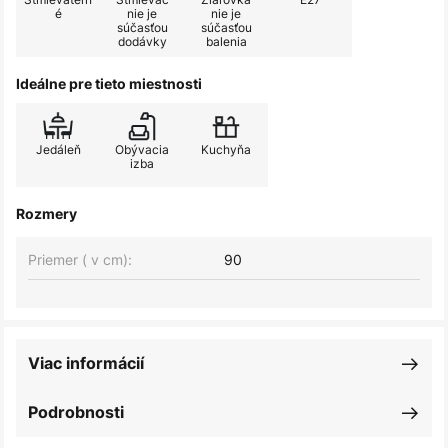
é
nie je
nie je
súčasťou
súčasťou
dodávky
balenia
Ideálne pre tieto miestnosti
Jedáleň
Obývacia
Kuchyňa
izba
Rozmery
Priemer ( v cm):
90
Viac informácií
Podrobnosti