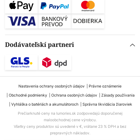
Dodávateľskí partneri
Nastavenia ochrany osobných údajov
Právne oznámenie
Obchodné podmienky
Ochrana osobných údajov
Zásady používania
Vyhláška o batériách a akumulátoroch
Správna likvidácia žiaroviek
Prečiarknuté ceny na lumories.sk zodpovedajú doporučenej
maloobchodnej cene výrobcu.
Všetky ceny produktov sú uvedené v €, vrátane 23 % DPH a bez
prepravných nákladov.