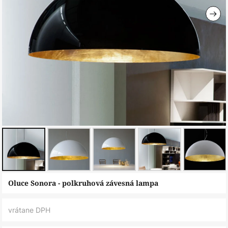
Preskočiť
Oluce Sonora - polkruhová závesná lampa
na
začiatok
vrátane DPH
galérie