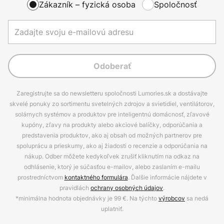
Zákazník – fyzická osoba
Spoločnosť
Odoberať
Zaregistrujte sa do newsletteru spoločnosti Lumories.sk a dostávajte
skvelé ponuky zo sortimentu svetelných zdrojov a svietidiel, ventilátorov,
solárnych systémov a produktov pre inteligentnú domácnosť, zľavové
kupóny, zľavy na produkty alebo akciové balíčky, odporúčania a
predstavenia produktov, ako aj obsah od možných partnerov pre
spoluprácu a prieskumy, ako aj žiadosti o recenzie a odporúčania na
nákup. Odber môžete kedykoľvek zrušiť kliknutím na odkaz na
odhlásenie, ktorý je súčasťou e-mailov, alebo zaslaním e-mailu
prostredníctvom
kontaktného formulára
. Ďalšie informácie nájdete v
pravidlách
ochrany osobných údajov
.
*minimálna hodnota objednávky je 99 €. Na týchto
výrobcov
sa nedá
uplatniť.