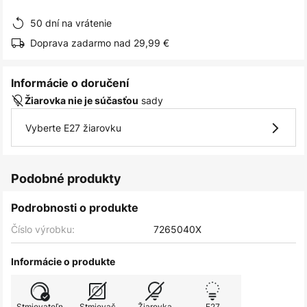
obrázkov
50 dní na vrátenie
Doprava zadarmo nad 29,99 €
Informácie o doručení
sady
Žiarovka nie je súčasťou
Vyberte E27 žiarovku
Podobné produkty
Podrobnosti o produkte
Číslo výrobku:
7265040X
Informácie o produkte
Stmievateľn
Stmievač
Žiarovka
E27