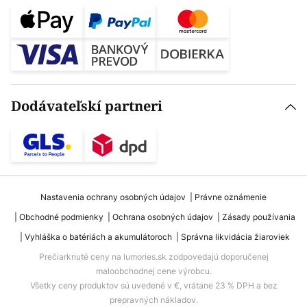
Dodávateľskí partneri
Nastavenia ochrany osobných údajov
Právne oznámenie
Obchodné podmienky
Ochrana osobných údajov
Zásady používania
Vyhláška o batériách a akumulátoroch
Správna likvidácia žiaroviek
Prečiarknuté ceny na lumories.sk zodpovedajú doporučenej
maloobchodnej cene výrobcu.
Všetky ceny produktov sú uvedené v €, vrátane 23 % DPH a bez
prepravných nákladov.