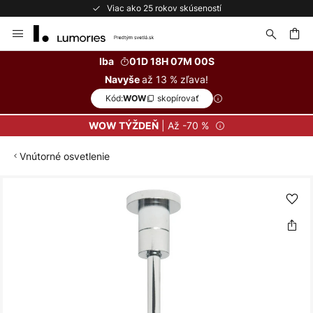
Viac ako 25 rokov skúseností
Skip
to
Content
ať
Iba
01D 18H 07M 00S
až 13 % zľava!
Navyše
Kód:
skopírovať
WOW
| Až -70 %
WOW TÝŽDEŇ
Vnútorné osvetlenie
Preskočiť
na
koniec
galérie
obrázkov