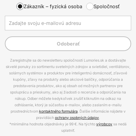
Zákazník – fyzická osoba
Spoločnosť
Odoberať
Zaregistrujte sa do newsletteru spoločnosti Lumories.sk a dostávajte
skvelé ponuky zo sortimentu svetelných zdrojov a svietidiel, ventilátorov,
solárnych systémov a produktov pre inteligentnú domácnosť, zľavové
kupóny, zľavy na produkty alebo akciové balíčky, odporúčania a
predstavenia produktov, ako aj obsah od možných partnerov pre
spoluprácu a prieskumy, ako aj žiadosti o recenzie a odporúčania na
nákup. Odber môžete kedykoľvek zrušiť kliknutím na odkaz na
odhlásenie, ktorý je súčasťou e-mailov, alebo zaslaním e-mailu
prostredníctvom
kontaktného formulára
. Ďalšie informácie nájdete v
pravidlách
ochrany osobných údajov
.
*minimálna hodnota objednávky je 99 €. Na týchto
výrobcov
sa nedá
uplatniť.