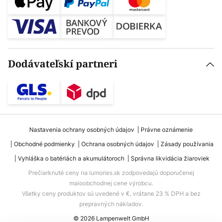
Dodávateľskí partneri
Nastavenia ochrany osobných údajov
Právne oznámenie
Obchodné podmienky
Ochrana osobných údajov
Zásady používania
Vyhláška o batériách a akumulátoroch
Správna likvidácia žiaroviek
Prečiarknuté ceny na lumories.sk zodpovedajú doporučenej
maloobchodnej cene výrobcu.
Všetky ceny produktov sú uvedené v €, vrátane 23 % DPH a bez
prepravných nákladov.
© 2026 Lampenwelt GmbH