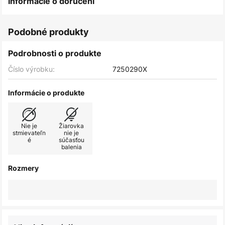
Informácie o doručení
Podobné produkty
Podrobnosti o produkte
Číslo výrobku:
7250290X
Informácie o produkte
Nie je
Žiarovka
stmievateľn
nie je
é
súčasťou
balenia
Rozmery