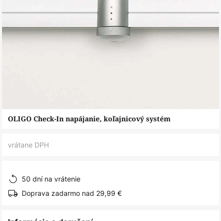
Preskočiť
OLIGO Check-In napájanie, koľajnicový systém
na
začiatok
vrátane DPH
galérie
obrázkov
50 dní na vrátenie
Doprava zadarmo nad 29,99 €