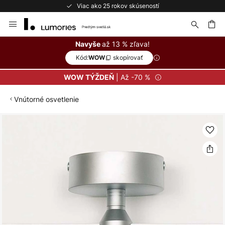
Viac ako 25 rokov skúseností
Skip
to
Content
ať
až 13 % zľava!
Navyše
Kód:
skopírovať
WOW
| Až -70 %
WOW TÝŽDEŇ
Vnútorné osvetlenie
Preskočiť
na
koniec
galérie
obrázkov