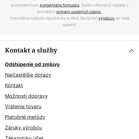
prostredníctvom
kontaktného formulára
. Ďalšie informácie nájdete v
pravidlách
ochrany osobných údajov
.
*minimálna hodnota objednávky je 99 €. Na týchto
výrobcov
sa nedá
uplatniť.
Kontakt a služby
Odstúpenie od zmluvy
Najčastějšie dotazy
Kontakt
Možnosti dopravy
Vrátenie tovaru
Platobné metódy
Záruky výrobcu
Zákaznícky účet