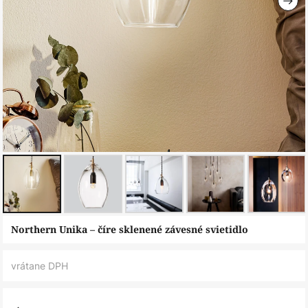
Preskočiť
Northern Unika – číre sklenené závesné svietidlo
na
začiatok
vrátane DPH
galérie
obrázkov