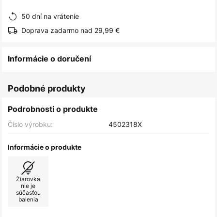
obrázkov
50 dní na vrátenie
Doprava zadarmo nad 29,99 €
Informácie o doručení
Podobné produkty
Podrobnosti o produkte
Číslo výrobku:
4502318X
Informácie o produkte
Žiarovka
nie je
súčasťou
balenia