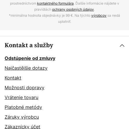
prostredníctvom
kontaktného formulára
. Ďalšie informácie nájdete v
pravidlách
ochrany osobných údajov
.
*minimálna hodnota objednávky je 99 €. Na týchto
výrobcov
sa nedá
uplatniť.
Kontakt a služby
Odstúpenie od zmluvy
Najčastějšie dotazy
Kontakt
Možnosti dopravy
Vrátenie tovaru
Platobné metódy
Záruky výrobcu
Zákaznícky účet