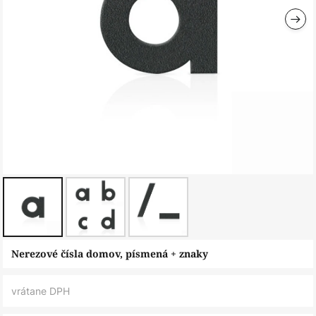
Preskočiť
Nerezové čísla domov, písmená + znaky
na
začiatok
vrátane DPH
galérie