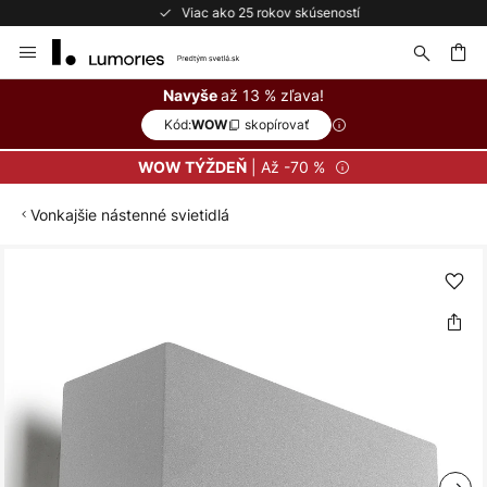
Viac ako 25 rokov skúseností
Skip
to
Content
ať
až 13 % zľava!
Navyše
Kód:
skopírovať
WOW
| Až -70 %
WOW TÝŽDEŇ
Vonkajšie nástenné svietidlá
Preskočiť
na
koniec
galérie
obrázkov