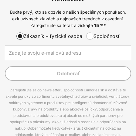
Buďte prvý, kto sa dozvie o našich špeciálnych ponukách,
exkluzívnych zľavách a najnovších trendoch v osvetlení.
Zaregistrujte sa teraz a získajte
15
%*
Zákazník – fyzická osoba
Spoločnosť
Odoberať
Zaregistrujte sa do newsletteru spoločnosti Lumories.sk a dostávajte
skvelé ponuky zo sortimentu svetelných zdrojov a svietidiel, ventilátorov,
solárnych systémov a produktov pre inteligentnú domácnosť, zľavové
kupóny, zľavy na produkty alebo akciové balíčky, odporúčania a
predstavenia produktov, ako aj obsah od možných partnerov pre
spoluprácu a prieskumy, ako aj žiadosti o recenzie a odporúčania na
nákup. Odber môžete kedykoľvek zrušiť kliknutím na odkaz na
odhlásenie, ktorý je súčasťou e-mailov, alebo zaslaním e-mailu