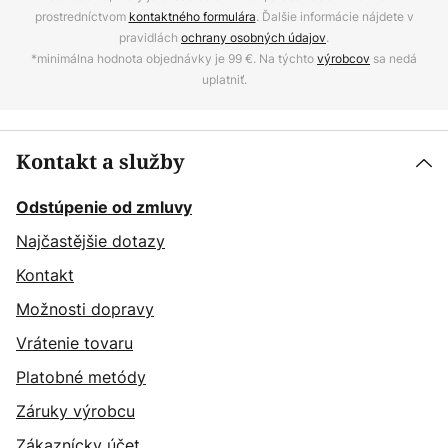
prostredníctvom
kontaktného formulára
. Ďalšie informácie nájdete v
pravidlách
ochrany osobných údajov
.
*minimálna hodnota objednávky je 99 €. Na týchto
výrobcov
sa nedá
uplatniť.
Kontakt a služby
Odstúpenie od zmluvy
Najčastějšie dotazy
Kontakt
Možnosti dopravy
Vrátenie tovaru
Platobné metódy
Záruky výrobcu
Zákaznícky účet