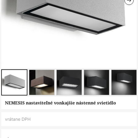
Preskočiť
NEMESIS nastaviteľné vonkajšie nástenné svietidlo
na
začiatok
vrátane DPH
galérie
obrázkov