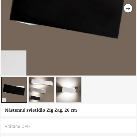
Preskočiť
Nástenné svietidlo Zig Zag, 26 cm
na
začiatok
vrátane DPH
galérie