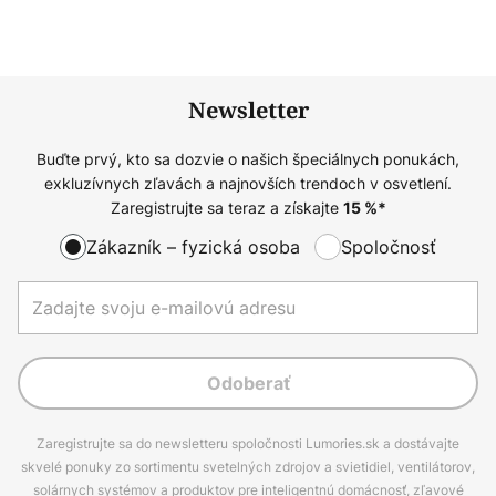
Newsletter
Buďte prvý, kto sa dozvie o našich špeciálnych ponukách,
exkluzívnych zľavách a najnovších trendoch v osvetlení.
Zaregistrujte sa teraz a získajte
15
%*
Zákazník – fyzická osoba
Spoločnosť
Odoberať
Zaregistrujte sa do newsletteru spoločnosti Lumories.sk a dostávajte
skvelé ponuky zo sortimentu svetelných zdrojov a svietidiel, ventilátorov,
solárnych systémov a produktov pre inteligentnú domácnosť, zľavové