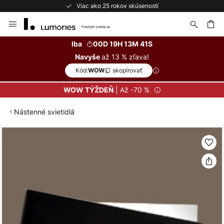
Viac ako 25 rokov skúseností
Skip
to
Content
ať
Iba
00D 19H 13M 41S
až 13 % zľava!
Navyše
Kód:
skopírovať
WOW
| Až -70 %
WOW TÝŽDEŇ
Nástenné svietidlá
Preskočiť
na
koniec
galérie
obrázkov