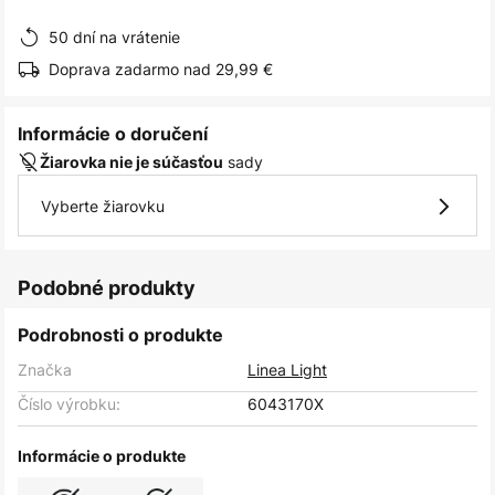
obrázkov
50 dní na vrátenie
Doprava zadarmo nad 29,99 €
Informácie o doručení
sady
Žiarovka nie je súčasťou
Vyberte žiarovku
Podobné produkty
Podrobnosti o produkte
Značka
Linea Light
Číslo výrobku:
6043170X
Informácie o produkte