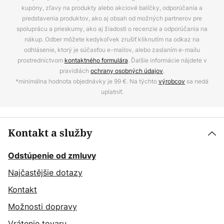
kupóny, zľavy na produkty alebo akciové balíčky, odporúčania a
predstavenia produktov, ako aj obsah od možných partnerov pre
spoluprácu a prieskumy, ako aj žiadosti o recenzie a odporúčania na
nákup. Odber môžete kedykoľvek zrušiť kliknutím na odkaz na
odhlásenie, ktorý je súčasťou e-mailov, alebo zaslaním e-mailu
prostredníctvom
kontaktného formulára
. Ďalšie informácie nájdete v
pravidlách
ochrany osobných údajov
.
*minimálna hodnota objednávky je 99 €. Na týchto
výrobcov
sa nedá
uplatniť.
Kontakt a služby
Odstúpenie od zmluvy
Najčastějšie dotazy
Kontakt
Možnosti dopravy
Vrátenie tovaru