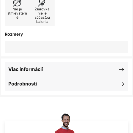
Nie je
Žiarovka
stmievateľn
nie je
é
súčasťou
balenia
Rozmery
Viac informácií
Podrobnosti