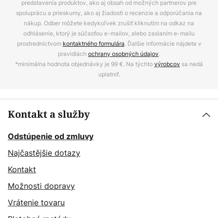
predstavenia produktov, ako aj obsah od možných partnerov pre
spoluprácu a prieskumy, ako aj žiadosti o recenzie a odporúčania na
nákup. Odber môžete kedykoľvek zrušiť kliknutím na odkaz na
odhlásenie, ktorý je súčasťou e-mailov, alebo zaslaním e-mailu
prostredníctvom
kontaktného formulára
. Ďalšie informácie nájdete v
pravidlách
ochrany osobných údajov
.
*minimálna hodnota objednávky je 99 €. Na týchto
výrobcov
sa nedá
uplatniť.
Kontakt a služby
Odstúpenie od zmluvy
Najčastějšie dotazy
Kontakt
Možnosti dopravy
Vrátenie tovaru