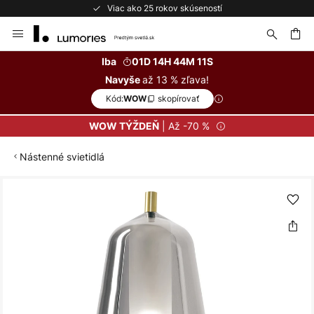
Viac ako 25 rokov skúseností
Skip
to
Content
ať
Iba
01D 14H 44M 11S
až 13 % zľava!
Navyše
Kód:
skopírovať
WOW
| Až -70 %
WOW TÝŽDEŇ
Nástenné svietidlá
Preskočiť
na
koniec
galérie
obrázkov