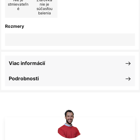
stmievateľn
nie je
é
súčasťou
balenia
Rozmery
Viac informácií
Podrobnosti