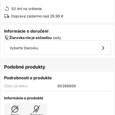
obrázkov
50 dní na vrátenie
Doprava zadarmo nad 29,99 €
Informácie o doručení
sady
Žiarovka nie je súčasťou
Vyberte žiarovku
Podobné produkty
Podrobnosti o produkte
Číslo výrobku:
8539666X
Informácie o produkte
Nie je
Žiarovka