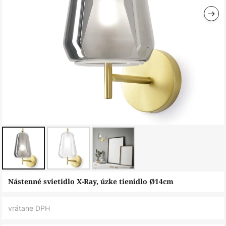
Preskočiť
Nástenné svietidlo X-Ray, úzke tienidlo Ø14cm
na
začiatok
vrátane DPH
galérie