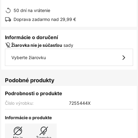
obrázkov
50 dní na vrátenie
Doprava zadarmo nad 29,99 €
Informácie o doručení
sady
Žiarovka nie je súčasťou
Vyberte žiarovku
Podobné produkty
Podrobnosti o produkte
Číslo výrobku:
7255444X
Informácie o produkte
Nie je
Žiarovka