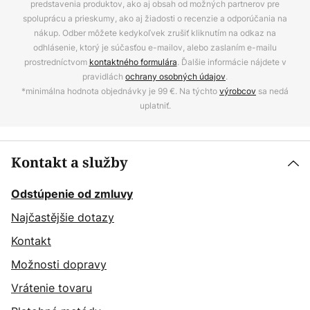
predstavenia produktov, ako aj obsah od možných partnerov pre
spoluprácu a prieskumy, ako aj žiadosti o recenzie a odporúčania na
nákup. Odber môžete kedykoľvek zrušiť kliknutím na odkaz na
odhlásenie, ktorý je súčasťou e-mailov, alebo zaslaním e-mailu
prostredníctvom
kontaktného formulára
. Ďalšie informácie nájdete v
pravidlách
ochrany osobných údajov
.
*minimálna hodnota objednávky je 99 €. Na týchto
výrobcov
sa nedá
uplatniť.
Kontakt a služby
Odstúpenie od zmluvy
Najčastějšie dotazy
Kontakt
Možnosti dopravy
Vrátenie tovaru