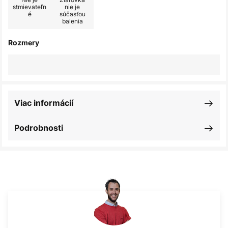
stmievateľn
nie je
é
súčasťou
balenia
Rozmery
Viac informácií
Podrobnosti