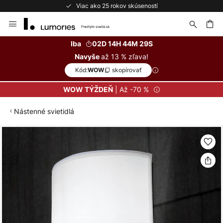
Viac ako 25 rokov skúseností
Skip
to
Content
ať
Iba
02D 14H 44M 28S
až 13 % zľava!
Navyše
Kód:
skopírovať
WOW
| Až -70 %
WOW TÝŽDEŇ
Nástenné svietidlá
Preskočiť
na
koniec
galérie
obrázkov