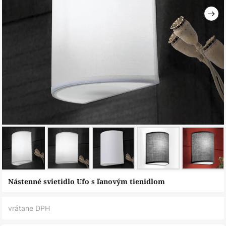
Preskočiť
Nástenné svietidlo Ufo s ľanovým tienidlom
na
začiatok
vrátane DPH
galérie