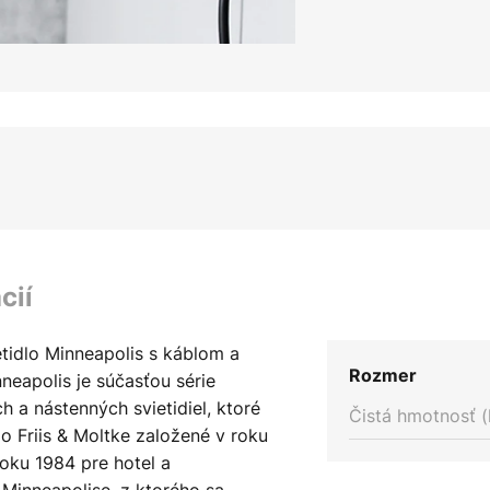
cií
etidlo Minneapolis s káblom a
Rozmer
neapolis je súčasťou série
 a nástenných svietidiel, ktoré
Čistá hmotnosť (
io Friis & Moltke založené v roku
oku 1984 pre hotel a