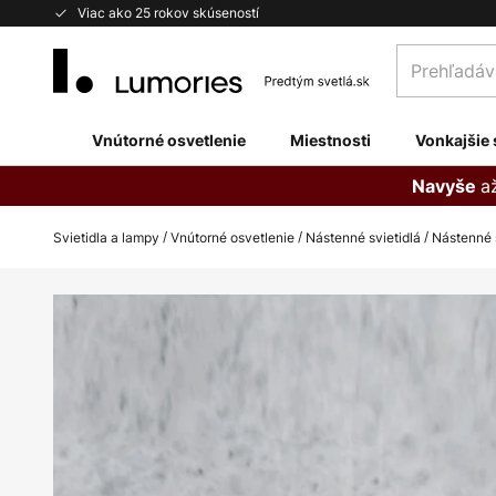
Skip
Viac ako 25 rokov skúseností
to
Prehľadávaj
Content
obchod
tu...
Vnútorné osvetlenie
Miestnosti
Vonkajšie 
a
Navyše
Svietidla a lampy
Vnútorné osvetlenie
Nástenné svietidlá
Nástenné 
Preskočiť
na
koniec
galérie
obrázkov