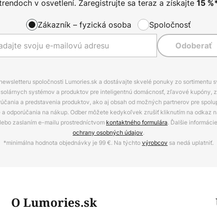
trendoch v osvetlení. Zaregistrujte sa teraz a získajte
15
%
Zákazník – fyzická osoba
Spoločnosť
Odoberať
 newsletteru spoločnosti Lumories.sk a dostávajte skvelé ponuky zo sortimentu 
ov, solárnych systémov a produktov pre inteligentnú domácnosť, zľavové kupóny, 
rúčania a predstavenia produktov, ako aj obsah od možných partnerov pre spolu
ie a odporúčania na nákup. Odber môžete kedykoľvek zrušiť kliknutím na odkaz na
alebo zaslaním e-mailu prostredníctvom
kontaktného formulára
. Ďalšie informáci
ochrany osobných údajov
.
*minimálna hodnota objednávky je 99 €. Na týchto
výrobcov
sa nedá uplatniť.
O Lumories.sk