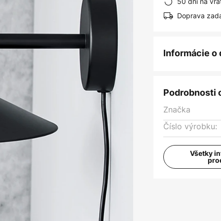
50 dní na vrá
Doprava zad
Informácie o
Podrobnosti 
Značka
Číslo výrobku:
Všetky i
pro