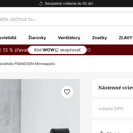
Bezplatné vrátenie do 50 dní
te
svietidlá
Žiarovky
Ventilátory
Značky
ZĽAVY
ž 13 % zľava!
Kód:
skopírovať
WOW
svietidlo FRANDSEN Minneapolis
Nástenné svi
vrátane DPH