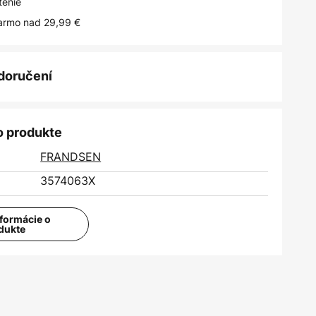
tenie
armo nad 29,99 €
 doručení
o produkte
FRANDSEN
3574063X
nformácie o
dukte