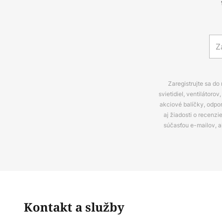
Zaregistrujte sa do
svietidiel, ventilátor
akciové balíčky, odpo
aj žiadosti o recenz
súčasťou e-mailov, 
Kontakt a služby