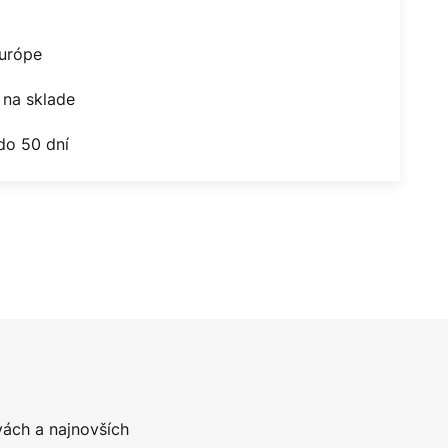
Európe
na sklade
do 50 dní
vách a najnovších