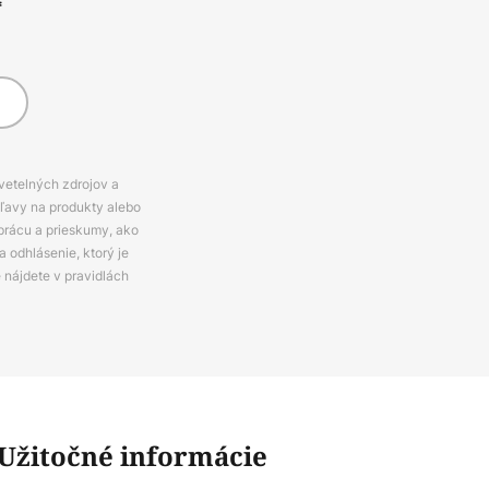
*
svetelných zdrojov a
zľavy na produkty alebo
prácu a prieskumy, ako
 odhlásenie, ktorý je
e nájdete v pravidlách
Užitočné informácie