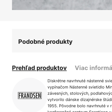
Preskočiť
na
začiatok
galérie
Podobné produkty
obrázkov
Prehľad produktov
Viac informá
Diskrétne navrhnuté nástenné svi
vypínačom Nástenné svietidlo Min
závesných, stolových, podlahových
vytvorilo dánske dizajnérske štúd
1955. Pôvodne bolo navrhnuté v r