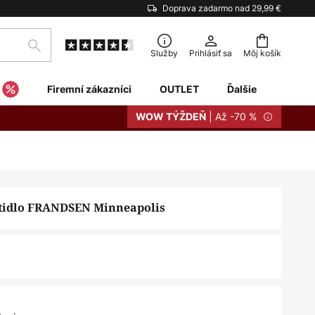
Doprava zadarmo nad 29,99 €
Hľadať
Služby
Prihlásiť sa
Môj košík
Firemní zákazníci
OUTLET
Ďalšie
| Až -70 %
WOW TÝŽDEŇ
etidlo FRANDSEN Minneapolis