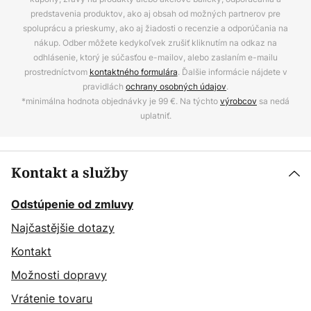
predstavenia produktov, ako aj obsah od možných partnerov pre
spoluprácu a prieskumy, ako aj žiadosti o recenzie a odporúčania na
nákup. Odber môžete kedykoľvek zrušiť kliknutím na odkaz na
odhlásenie, ktorý je súčasťou e-mailov, alebo zaslaním e-mailu
prostredníctvom
kontaktného formulára
. Ďalšie informácie nájdete v
pravidlách
ochrany osobných údajov
.
*minimálna hodnota objednávky je 99 €. Na týchto
výrobcov
sa nedá
uplatniť.
Kontakt a služby
Odstúpenie od zmluvy
Najčastějšie dotazy
Kontakt
Možnosti dopravy
Vrátenie tovaru