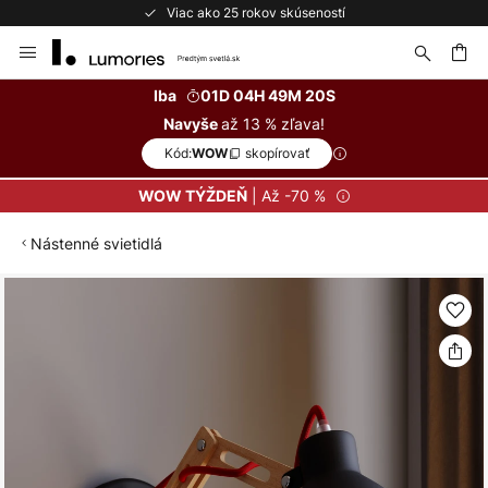
Viac ako 25 rokov skúseností
Skip
to
Content
ať
Iba
01D 04H 49M 19S
až 13 % zľava!
Navyše
Kód:
skopírovať
WOW
| Až -70 %
WOW TÝŽDEŇ
Nástenné svietidlá
Preskočiť
na
koniec
galérie
obrázkov