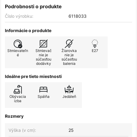
Podrobnosti o produkte
Číslo výrobku:
6118033
Informácie o produkte
Stmievateľn
Stmievač
Žiarovka
E27
é
nie je
nie je
súčasťou
súčasťou
dodávky
balenia
Ideálne pre tieto miestnosti
Obývacia
Spálňa
Jedáleň
izba
Rozmery
Výška (v cm):
25