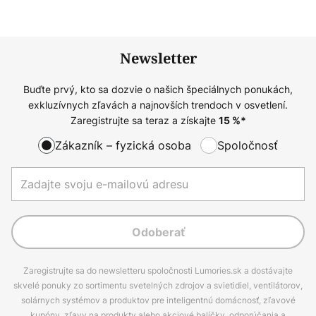
Newsletter
Buďte prvý, kto sa dozvie o našich špeciálnych ponukách,
exkluzívnych zľavách a najnovších trendoch v osvetlení.
Zaregistrujte sa teraz a získajte
15
%*
Zákazník – fyzická osoba
Spoločnosť
Odoberať
Zaregistrujte sa do newsletteru spoločnosti Lumories.sk a dostávajte
skvelé ponuky zo sortimentu svetelných zdrojov a svietidiel, ventilátorov,
solárnych systémov a produktov pre inteligentnú domácnosť, zľavové
kupóny, zľavy na produkty alebo akciové balíčky, odporúčania a