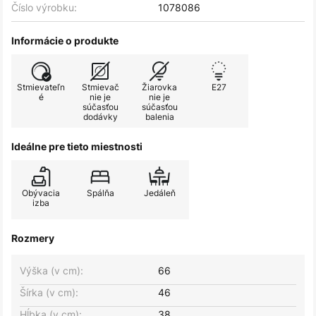
Číslo výrobku:
1078086
Informácie o produkte
Stmievateľn
Stmievač
Žiarovka
E27
é
nie je
nie je
súčasťou
súčasťou
dodávky
balenia
Ideálne pre tieto miestnosti
Obývacia
Spálňa
Jedáleň
izba
Rozmery
Výška (v cm):
66
Šírka (v cm):
46
Hĺbka (v cm):
38