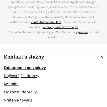
predstavenia produktov, ako aj obsah od možných partnerov pre
spoluprácu a prieskumy, ako aj žiadosti o recenzie a odporúčania na
nákup. Odber môžete kedykoľvek zrušiť kliknutím na odkaz na
odhlásenie, ktorý je súčasťou e-mailov, alebo zaslaním e-mailu
prostredníctvom
kontaktného formulára
. Ďalšie informácie nájdete v
pravidlách
ochrany osobných údajov
.
*minimálna hodnota objednávky je 99 €. Na týchto
výrobcov
sa nedá
uplatniť.
Kontakt a služby
Odstúpenie od zmluvy
Najčastějšie dotazy
Kontakt
Možnosti dopravy
Vrátenie tovaru