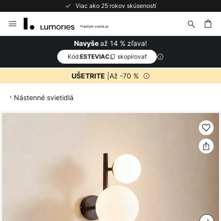
Viac ako 25 rokov skúseností
Skip
to
Content
ať
až 14 % zľava!
Navyše
Kód:
skopírovať
ESTEVIAC
|Až -70 %
UŠETRITE
Nástenné svietidlá
Preskočiť
na
koniec
galérie
obrázkov