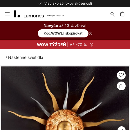
Viac ako 25 rokov skúseností
Skip
to
Content
ať
až 13 % zľava!
Navyše
Kód:
skopírovať
WOW
| Až -70 %
WOW TÝŽDEŇ
Nástenné svietidlá
Preskočiť
na
koniec
galérie
obrázkov