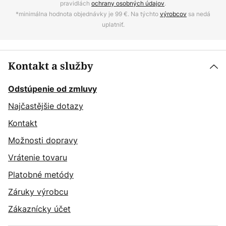
pravidlách
ochrany osobných údajov
.
*minimálna hodnota objednávky je 99 €. Na týchto
výrobcov
sa nedá
uplatniť.
Kontakt a služby
Odstúpenie od zmluvy
Najčastějšie dotazy
Kontakt
Možnosti dopravy
Vrátenie tovaru
Platobné metódy
Záruky výrobcu
Zákaznícky účet