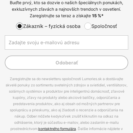
Buďte prvý, kto sa dozvie o našich špeciálnych ponukách,
exkluzívnych zľavách a najnovších trendoch v osvetlení.
Zaregistrujte sa teraz a získajte
15
%*
Zákazník – fyzická osoba
Spoločnosť
Odoberať
Zaregistrujte sa do newsletteru spoločnosti Lumories.sk a dostávajte
skvelé ponuky zo sortimentu svetelných zdrojov a svietidiel, ventilátorov,
solárnych systémov a produktov pre inteligentnú domácnosť, zľavové
kupóny, zľavy na produkty alebo akciové balíčky, odporúčania a
predstavenia produktov, ako aj obsah od možných partnerov pre
spoluprácu a prieskumy, ako aj žiadosti o recenzie a odporúčania na
nákup. Odber môžete kedykoľvek zrušiť kliknutím na odkaz na
odhlásenie, ktorý je súčasťou e-mailov, alebo zaslaním e-mailu
prostredníctvom
kontaktného formulára
. Ďalšie informácie nájdete v