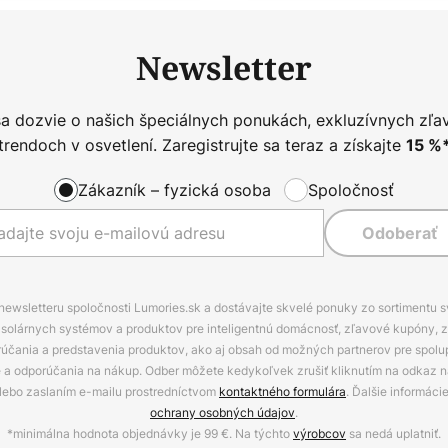
Newsletter
sa dozvie o našich špeciálnych ponukách, exkluzívnych zľa
trendoch v osvetlení. Zaregistrujte sa teraz a získajte
15
%
Zákazník – fyzická osoba
Spoločnosť
Odoberať
 newsletteru spoločnosti Lumories.sk a dostávajte skvelé ponuky zo sortimentu 
ov, solárnych systémov a produktov pre inteligentnú domácnosť, zľavové kupóny, 
rúčania a predstavenia produktov, ako aj obsah od možných partnerov pre spolu
ie a odporúčania na nákup. Odber môžete kedykoľvek zrušiť kliknutím na odkaz na
alebo zaslaním e-mailu prostredníctvom
kontaktného formulára
. Ďalšie informáci
ochrany osobných údajov
.
*minimálna hodnota objednávky je 99 €. Na týchto
výrobcov
sa nedá uplatniť.