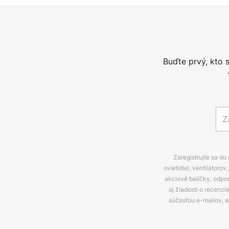
Buďte prvý, kto 
Zaregistrujte sa do
svietidiel, ventilátor
akciové balíčky, odpo
aj žiadosti o recenz
súčasťou e-mailov, 