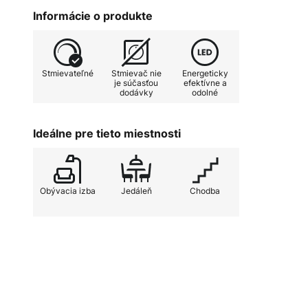
prispieva k uvedomelému využívan
Informácie o produkte
súčasťou dodávky, jas svietidla M
nastaviť pomocou externého stmi
atmosféru. Moderný štýl nástennéh
Stmievateľné
Stmievač nie
Energeticky
modernými koncepciami zariadenia
je súčasťou
efektívne a
dodávky
odolné
akcenty, ktoré podčiarkujú charak
atraktívneho dizajnu a praktickej
svietidla Melli SD LED ideálnu voľ
Ideálne pre tieto miestnosti
osvetlenia v interiéri.
Obývacia izba
Jedáleň
Chodba