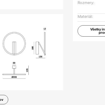
Rozmery:
Materiál:
Všetky i
pro
ov