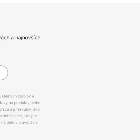
vách a najnovších
*
svetelných zdrojov a
zľavy na produkty alebo
prácu a prieskumy, ako
 odhlásenie, ktorý je
e nájdete v pravidlách