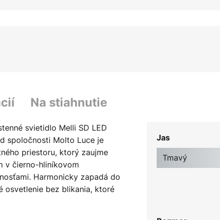
cií
Na stiahnutie
stenné svietidlo Melli SD LED
Jas
d spoločnosti Molto Luce je
ého priestoru, ktorý zaujme
Tmavý
 v čierno-hliníkovom
stnosťami. Harmonicky zapadá do
 osvetlenie bez blikania, ktoré
alebo chodby. Integrovaný LED
cky úsporné osvetlenie, a tým