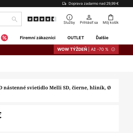
Doprava zadarmo nad 29,99 €
Hľadať
Služby
Prihlásiť sa
Môj košík
Firemní zákazníci
OUTLET
Ďalšie
| Až -70 %
WOW TÝŽDEŇ
 nástenné svietidlo Melli SD, čierne, hliník, Ø
€