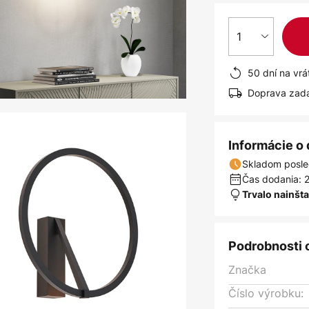
1
50 dní na vrá
Doprava zad
Informácie o
Skladom posle
Čas dodania: 2
Trvalo nainšt
Podrobnosti 
Značka
Číslo výrobku: