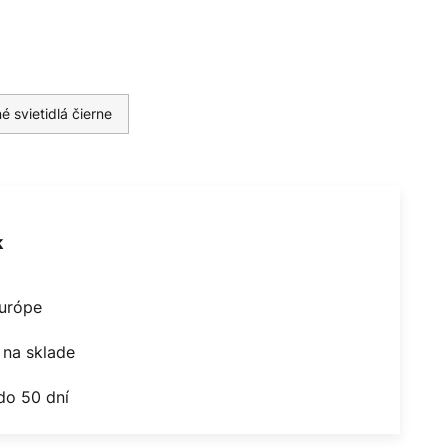
 svietidlá čierne
k
Európe
na sklade
do 50 dní