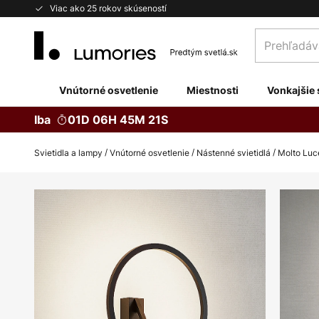
Skip
Viac ako 25 rokov skúseností
to
Prehľadávaj
Content
obchod
tu...
Vnútorné osvetlenie
Miestnosti
Vonkajšie 
Iba
01D 06H 45M 20S
Svietidla a lampy
Vnútorné osvetlenie
Nástenné svietidlá
Molto Luce
Preskočiť
na
koniec
galérie
obrázkov