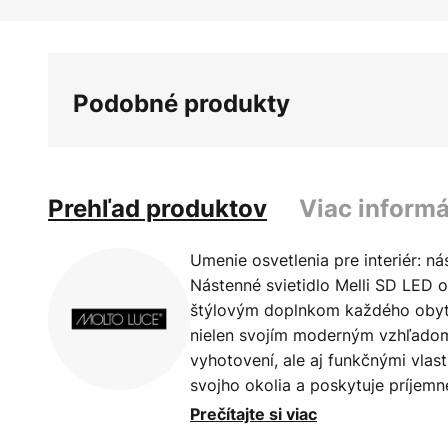
Preskočiť
na
začiatok
galérie
Podobné produkty
obrázkov
Prehľad produktov
Viac informá
Umenie osvetlenia pre interiér: ná
Nástenné svietidlo Melli SD LED o
štýlovým doplnkom každého obytn
nielen svojím moderným vzhľadom
vyhotovení, ale aj funkčnými vla
svojho okolia a poskytuje príjemné
je ideálne do obývačky, jedálne 
Prečítajte si viac
zdroj svetla zabezpečuje energeti