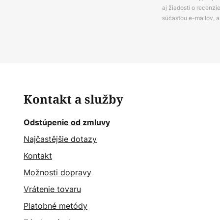
aj žiadosti o recenz
súčasťou e-mailov, 
Kontakt a služby
Odstúpenie od zmluvy
Najčastějšie dotazy
Kontakt
Možnosti dopravy
Vrátenie tovaru
Platobné metódy