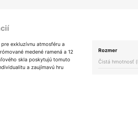
cií
 pre exkluzívnu atmosféru a
Rozmer
chrómované medené ramená a 12
áľového skla poskytujú tomuto
Čistá hmotnosť (
dividualitu a zaujímavú hru