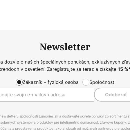
Newsletter
sa dozvie o našich špeciálnych ponukách, exkluzívnych zľa
trendoch v osvetlení. Zaregistrujte sa teraz a získajte
15
%
Zákazník – fyzická osoba
Spoločnosť
Odoberať
 newsletteru spoločnosti Lumories.sk a dostávajte skvelé ponuky zo sortimentu 
ov, solárnych systémov a produktov pre inteligentnú domácnosť, zľavové kupóny, 
rúčania a predstavenia produktov, ako aj obsah od možných partnerov pre spolu