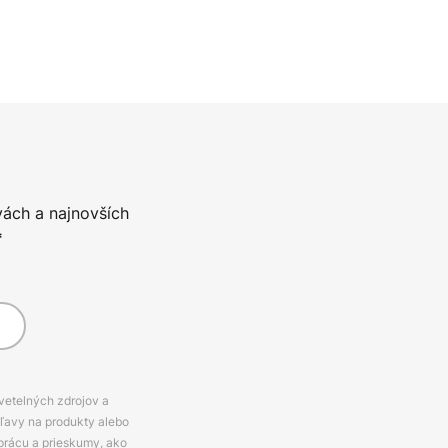
vách a najnovších
*
svetelných zdrojov a
zľavy na produkty alebo
prácu a prieskumy, ako