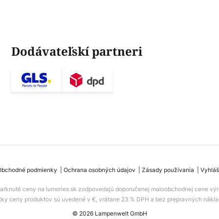
Dodávateľskí partneri
Obchodné podmienky
Ochrana osobných údajov
Zásady používania
Vyhláš
iarknuté ceny na lumories.sk zodpovedajú doporučenej maloobchodnej cene výr
tky ceny produktov sú uvedené v €, vrátane 23 % DPH a bez prepravných nákla
© 2026 Lampenwelt GmbH