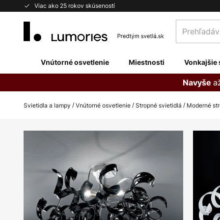
Skip
Viac ako 25 rokov skúseností
to
Prehľadávaj
Content
obchod
tu...
Vnútorné osvetlenie
Miestnosti
Vonkajšie 
a
Navyše
Svietidla a lampy
Vnútorné osvetlenie
Stropné svietidlá
Moderné st
Preskočiť
na
koniec
galérie
obrázkov