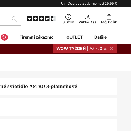
Doprava zadarmo nad 29,99 €
Hľadať
Služby
Prihlásiť sa
Môj košík
Firemní zákazníci
OUTLET
Ďalšie
| Až -70 %
WOW TÝŽDEŇ
né svietidlo ASTRO 3-plameňové