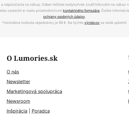
ie a odporúčania na nákup. Odber môžete kedykoľvek zrušiť kliknutím na odkaz na
alebo zaslaním e-mailu prostredníctvom
kontaktného formulára
. Ďalšie informáci
ochrany osobných údajov
.
*minimálna hodnota objednávky je 99 €. Na týchto
výrobcov
sa nedá uplatniť.
O Lumories.sk
O nás
Newsletter
Marketingová spolupráca
Newsroom
Inšpirácia
|
Poradca