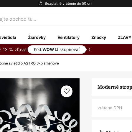
Bezplatné vrátenie do 50 dní
te
svietidlá
Žiarovky
Ventilátory
Značky
ZĽAVY
ž 13 % zľava!
Kód:
skopírovať
WOW
ropné svietidlo ASTRO 3-plameňové
Moderné strop
vrátane DPH