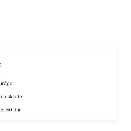
k
Európe
na sklade
do 50 dní