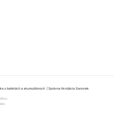
ka o batériách a akumulátoroch
Správna likvidácia žiaroviek
obcu.
dov.