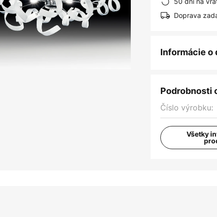
50 dní na vrá
Doprava zad
Informácie o
Podrobnosti 
Číslo výrobku:
Všetky i
pro