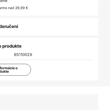
tenie
armo nad 29,99 €
 doručení
o produkte
6511002X
nformácie o
dukte