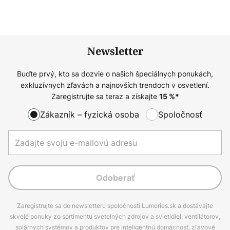
Newsletter
Buďte prvý, kto sa dozvie o našich špeciálnych ponukách,
exkluzívnych zľavách a najnovších trendoch v osvetlení.
Zaregistrujte sa teraz a získajte
15
%*
Zákazník – fyzická osoba
Spoločnosť
Odoberať
Zaregistrujte sa do newsletteru spoločnosti Lumories.sk a dostávajte
skvelé ponuky zo sortimentu svetelných zdrojov a svietidiel, ventilátorov,
solárnych systémov a produktov pre inteligentnú domácnosť, zľavové