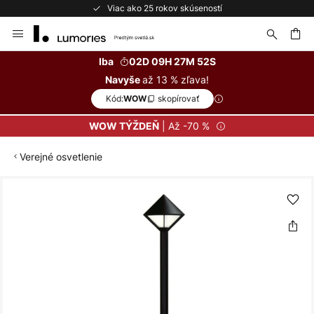
Viac ako 25 rokov skúseností
Skip
to
Content
ať
Iba
02D 09H 27M 52S
až 13 % zľava!
Navyše
Kód:
skopírovať
WOW
| Až -70 %
WOW TÝŽDEŇ
Verejné osvetlenie
Preskočiť
na
koniec
galérie
obrázkov