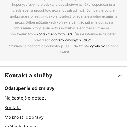
kupóny, zľavy na produkty alebo akciové balíčky, odporúčania a
predstavenia produktov, ako aj obsah od možných partnerov pre
spoluprácu a prieskumy, ako aj žiadosti o recenzie a odporúčania na
nákup. Odber môžete kedykoľvek zrušiť kliknutím na odkaz na
odhlásenie, ktorý je súčasťou e-mailov, alebo zaslaním e-mailu
prostredníctvom
kontaktného formulára
. Ďalšie informácie nájdete v
pravidlách
ochrany osobných údajov
.
*minimálna hodnota objednávky je 99 €. Na týchto
výrobcov
sa nedá
uplatniť.
Kontakt a služby
Odstúpenie od zmluvy
Najčastějšie dotazy
Kontakt
Možnosti dopravy
Vrátenie tovaru