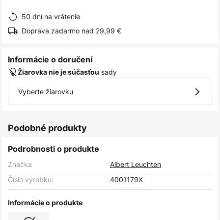
obrázkov
50 dní na vrátenie
Doprava zadarmo nad 29,99 €
Informácie o doručení
sady
Žiarovka nie je súčasťou
Vyberte žiarovku
Podobné produkty
Podrobnosti o produkte
Značka
Albert Leuchten
Číslo výrobku:
4001179X
Informácie o produkte