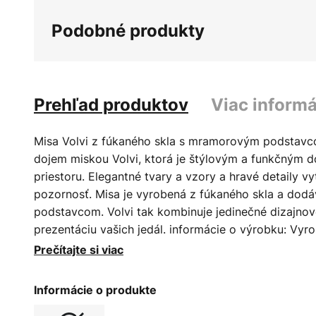
galérie
Podobné produkty
obrázkov
Prehľad produktov
Viac informá
Misa Volvi z fúkaného skla s mramorovým podstavco
dojem miskou Volvi, ktorá je štýlovým a funkčným 
priestoru. Elegantné tvary a vzory a hravé detaily vy
pozornosť. Misa je vyrobená z fúkaného skla a do
podstavcom. Volvi tak kombinuje jedinečné dizajno
prezentáciu vašich jedál. informácie o výrobku: Vyr
možné odchýlky vo farbe a hrúbke materiálu, ako aj 
Prečítajte si viac
mramorovým podstavcom. Súčasťou je darčeková krab
Na odstránenie nečistôt a prachu utrite handričkou
Informácie o produkte
zmesi jemného čistiaceho prostriedku a teplej vody.