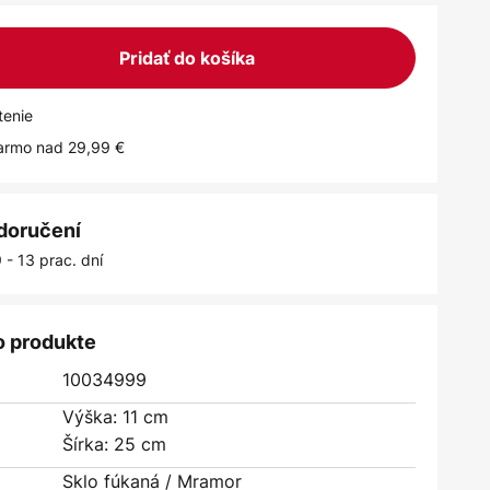
Pridať do košíka
tenie
armo nad 29,99 €
 doručení
 - 13 prac. dní
o produkte
10034999
Výška: 11 cm
Šírka: 25 cm
Sklo fúkaná / Mramor