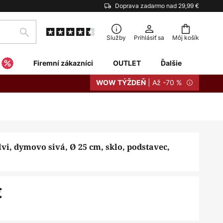
Doprava zadarmo nad 29,99 €
Hľadať
Služby
Prihlásiť sa
Môj košík
Firemní zákazníci
OUTLET
Ďalšie
| Až -70 %
WOW TÝŽDEŇ
i, dymovo sivá, Ø 25 cm, sklo, podstavec,
€