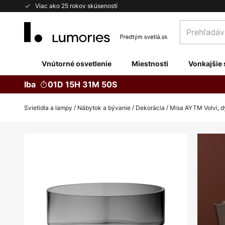
Skip
Viac ako 25 rokov skúseností
to
Prehľadávaj
Content
obchod
tu...
Vnútorné osvetlenie
Miestnosti
Vonkajšie 
Iba
01D 15H 31M 49S
Svietidla a lampy
Nábytok a bývanie
Dekorácia
Misa AYTM Volvi, d
Preskočiť
na
koniec
galérie
obrázkov