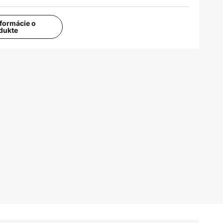
nformácie o
dukte