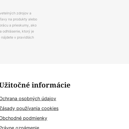
svetelných zdrojov a
zľavy na produkty alebo
prácu a prieskumy, ako
 odhlásenie, ktorý je
e nájdete v pravidlách
Užitočné informácie
Ochrana osobných údajov
Zásady používania cookies
Obchodné podmienky
Právne oznámenie