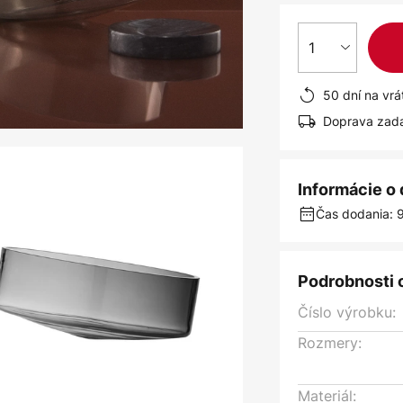
1
50 dní na vrá
Doprava zad
Informácie o
Čas dodania: 9
Podrobnosti 
Číslo výrobku:
Rozmery:
Materiál: