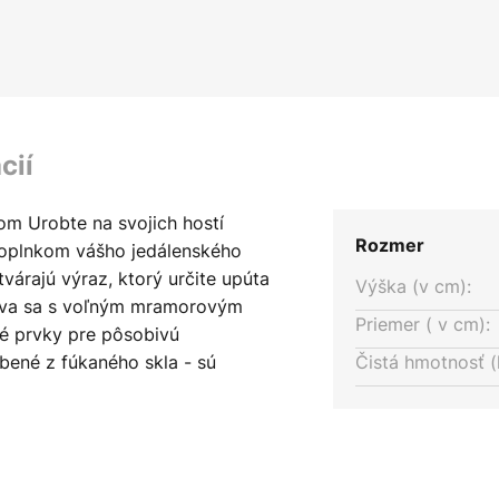
cií
m Urobte na svojich hostí
Rozmer
doplnkom vášho jedálenského
tvárajú výraz, ktorý určite upúta
Výška (v cm):
dáva sa s voľným mramorovým
Priemer ( v cm):
vé prvky pre pôsobivú
obené z fúkaného skla - sú
Čistá hmotnosť (
na fotografii výrobku. S
ička. návod na starostlivosť:
 z mikrovlákna namočenou v
 Nepoužívajte drsnú handričku.