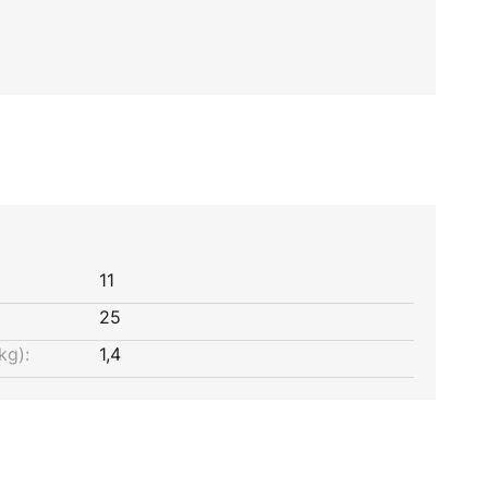
11
25
kg):
1,4