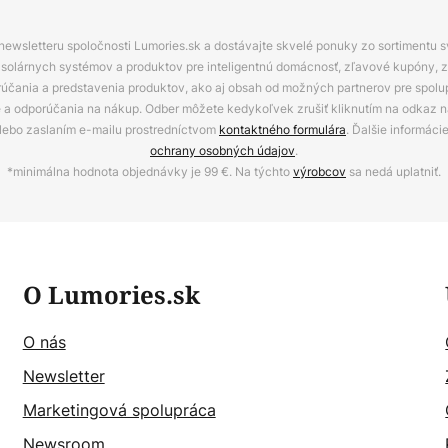
 newsletteru spoločnosti Lumories.sk a dostávajte skvelé ponuky zo sortimentu 
ov, solárnych systémov a produktov pre inteligentnú domácnosť, zľavové kupóny, 
rúčania a predstavenia produktov, ako aj obsah od možných partnerov pre spolu
ie a odporúčania na nákup. Odber môžete kedykoľvek zrušiť kliknutím na odkaz na
alebo zaslaním e-mailu prostredníctvom
kontaktného formulára
. Ďalšie informáci
ochrany osobných údajov
.
*minimálna hodnota objednávky je 99 €. Na týchto
výrobcov
sa nedá uplatniť.
O Lumories.sk
O nás
Newsletter
Marketingová spolupráca
Newsroom