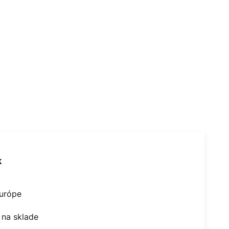
k
Európe
na sklade