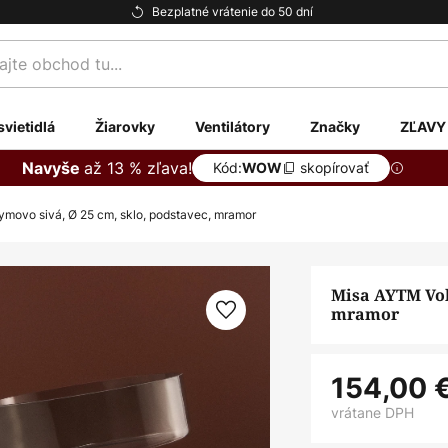
Bezplatné vrátenie do 50 dní
te
svietidlá
Žiarovky
Ventilátory
Značky
ZĽAVY
až 13 % zľava!
Navyše
Kód:
skopírovať
WOW
ymovo sivá, Ø 25 cm, sklo, podstavec, mramor
Misa AYTM Volv
mramor
154,00 
vrátane DPH