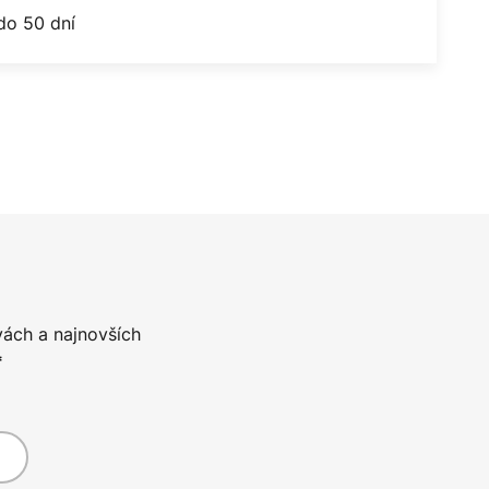
do 50 dní
vách a najnovších
*