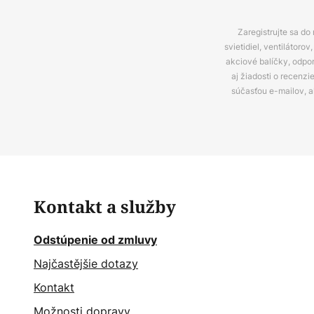
Zaregistrujte sa do
svietidiel, ventilátor
akciové balíčky, odpo
aj žiadosti o recenz
súčasťou e-mailov, 
Kontakt a služby
Odstúpenie od zmluvy
Najčastějšie dotazy
Kontakt
Možnosti dopravy