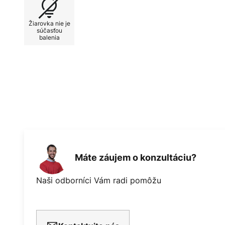
Tento predmet nie je vhodný na umývanie v umývačk
Žiarovka nie je
súčasťou
balenia
Máte záujem o konzultáciu?
Naši odborníci Vám radi pomôžu