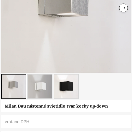
Preskočiť
Milan Dau nástenné svietidlo tvar kocky up-down
na
začiatok
vrátane DPH
galérie