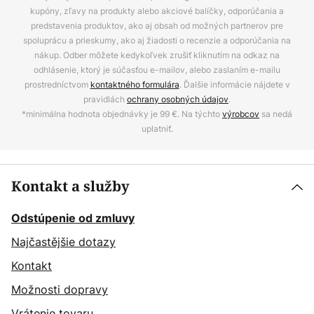
kupóny, zľavy na produkty alebo akciové balíčky, odporúčania a
predstavenia produktov, ako aj obsah od možných partnerov pre
spoluprácu a prieskumy, ako aj žiadosti o recenzie a odporúčania na
nákup. Odber môžete kedykoľvek zrušiť kliknutím na odkaz na
odhlásenie, ktorý je súčasťou e-mailov, alebo zaslaním e-mailu
prostredníctvom
kontaktného formulára
. Ďalšie informácie nájdete v
pravidlách
ochrany osobných údajov
.
*minimálna hodnota objednávky je 99 €. Na týchto
výrobcov
sa nedá
uplatniť.
Kontakt a služby
Odstúpenie od zmluvy
Najčastějšie dotazy
Kontakt
Možnosti dopravy
Vrátenie tovaru