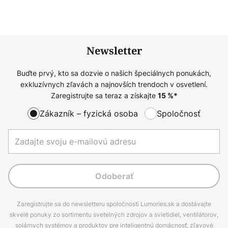
Newsletter
Buďte prvý, kto sa dozvie o našich špeciálnych ponukách,
exkluzívnych zľavách a najnovších trendoch v osvetlení.
Zaregistrujte sa teraz a získajte
15
%*
Zákazník – fyzická osoba
Spoločnosť
Odoberať
Zaregistrujte sa do newsletteru spoločnosti Lumories.sk a dostávajte
skvelé ponuky zo sortimentu svetelných zdrojov a svietidiel, ventilátorov,
solárnych systémov a produktov pre inteligentnú domácnosť, zľavové