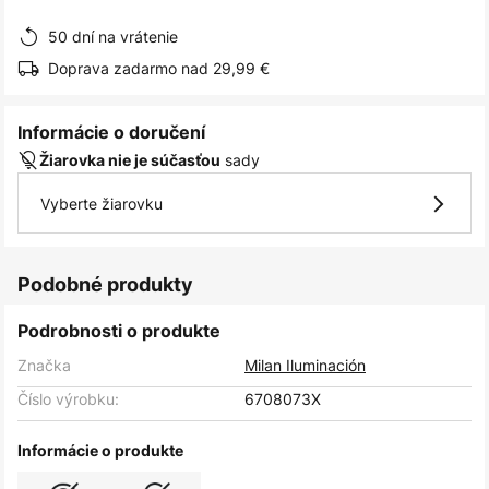
obrázkov
50 dní na vrátenie
Doprava zadarmo nad 29,99 €
Informácie o doručení
sady
Žiarovka nie je súčasťou
Vyberte žiarovku
Podobné produkty
Podrobnosti o produkte
Značka
Milan Iluminación
Číslo výrobku:
6708073X
Informácie o produkte