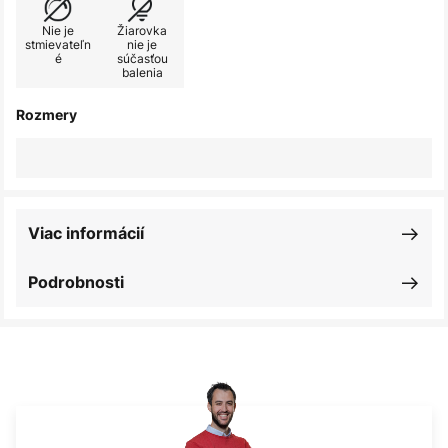
Nie je
Žiarovka
stmievateľn
nie je
é
súčasťou
balenia
Rozmery
Viac informácií
Podrobnosti