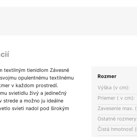
cií
m textilným tienidlom Závesné
Rozmer
 svojmu opulentnému textilnému
kmer v každom prostredí.
Výška (v cm):
u svietidlu živý a jedinečný
Priemer ( v cm):
 strede a možno ju ideálne
etlo svieti nadol pod širokým
Zavesenie max. (
ovový vrchnák sú vyhotovené v
Ostatné rozmery
svietidiel MARKET SET v
Čistá hmotnosť (
 Jej bol venovaný aj názov série