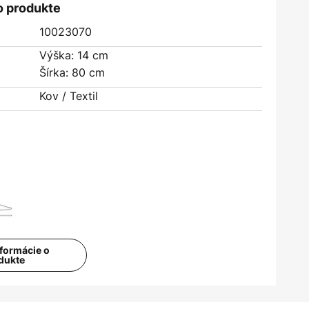
o produkte
10023070
Výška: 14 cm
Šírka: 80 cm
Kov / Textil
nformácie o
dukte