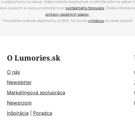
ie a odporúčania na nákup. Odber môžete kedykoľvek zrušiť kliknutím na odkaz na
alebo zaslaním e-mailu prostredníctvom
kontaktného formulára
. Ďalšie informáci
ochrany osobných údajov
.
*minimálna hodnota objednávky je 99 €. Na týchto
výrobcov
sa nedá uplatniť.
O Lumories.sk
O nás
Newsletter
Marketingová spolupráca
Newsroom
Inšpirácia
|
Poradca