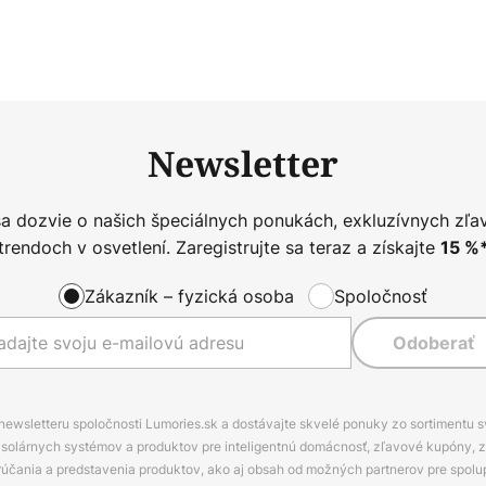
Newsletter
sa dozvie o našich špeciálnych ponukách, exkluzívnych zľa
trendoch v osvetlení. Zaregistrujte sa teraz a získajte
15
%
Zákazník – fyzická osoba
Spoločnosť
Odoberať
 newsletteru spoločnosti Lumories.sk a dostávajte skvelé ponuky zo sortimentu 
ov, solárnych systémov a produktov pre inteligentnú domácnosť, zľavové kupóny, 
rúčania a predstavenia produktov, ako aj obsah od možných partnerov pre spolu