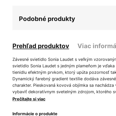
galérie
obrázkov
Podobné produkty
Prehľad produktov
Viac informá
Závesné svietidlo Sonia Laudet s veľkým vzorovaný
svietidlo Sonia Laudet s jedným plameňom je vďaka
tienidlu efektným prvkom, ktorý upúta pozornosť ta
Dynamický farebný gradient textílie dodáva závesném
charakter. Pieskovaná kovová objímka sa nachádza v
vybaviť dekoratívnym svetelným zdrojom, ktorého sv
uhlom bez prekážok. Kábel potiahnutý textilom a k
Prečítajte si viac
čiernej farbe. Estetický dizajn pochádza od značky 
spolupráci s francúzskou dizajnérkou Soniou Laudet.
Informácie o produkte