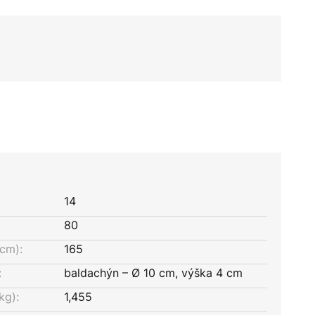
14
80
cm):
165
:
baldachýn – Ø 10 cm, výška 4 cm
kg):
1,455