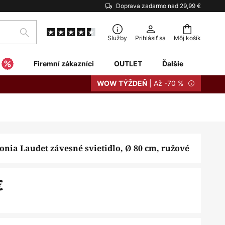
Doprava zadarmo nad 29,99 €
Hľadať
Služby
Prihlásiť sa
Môj košík
Firemní zákazníci
OUTLET
Ďalšie
| Až -70 %
WOW TÝŽDEŇ
nia Laudet závesné svietidlo, Ø 80 cm, ružové
€