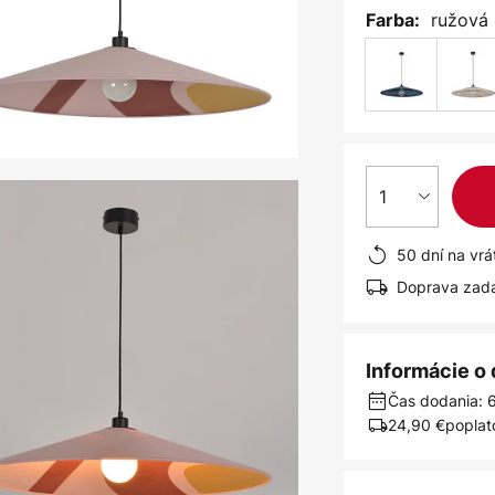
ružová
Farba:
1
50 dní na vrá
Doprava zad
Informácie o
Čas dodania: 6
24,90 €
poplat