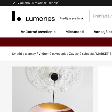
Skip
Viac ako 25 rokov skúseností
to
Prehľadávaj
Content
obchod
tu...
Vnútorné osvetlenie
Miestnosti
Vonkajšie 
Svietidla a lampy
Vnútorné osvetlenie
Závesné svietidlá
MARKET SET
Preskočiť
na
koniec
galérie
obrázkov