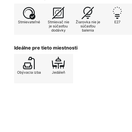
svietidiel.
Stmievateľné
Stmievač nie
Žiarovka nie je
E27
je súčasťou
súčasťou
dodávky
balenia
Ideálne pre tieto miestnosti
Obývacia izba
Jedáleň