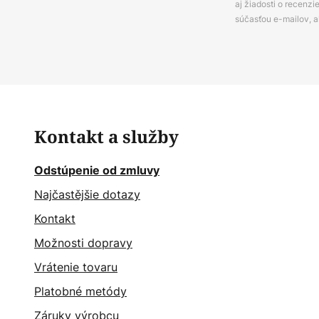
aj žiadosti o recenz
súčasťou e-mailov, 
Kontakt a služby
Odstúpenie od zmluvy
Najčastějšie dotazy
Kontakt
Možnosti dopravy
Vrátenie tovaru
Platobné metódy
Záruky výrobcu