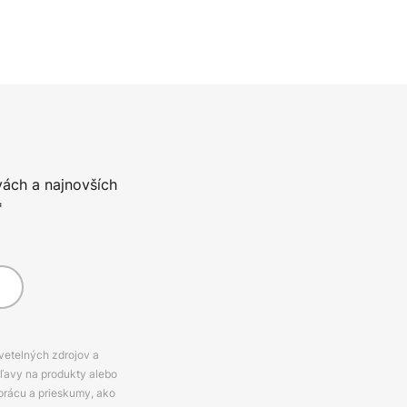
vách a najnovších
*
svetelných zdrojov a
zľavy na produkty alebo
prácu a prieskumy, ako