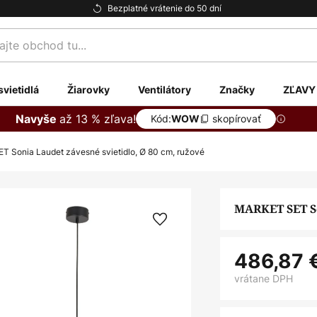
Bezplatné vrátenie do 50 dní
te
svietidlá
Žiarovky
Ventilátory
Značky
ZĽAVY
až 13 % zľava!
Navyše
Kód:
skopírovať
WOW
 Sonia Laudet závesné svietidlo, Ø 80 cm, ružové
MARKET SET So
486,87 
vrátane DPH