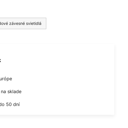
ové závesné svietidlá
k
Európe
na sklade
do 50 dní