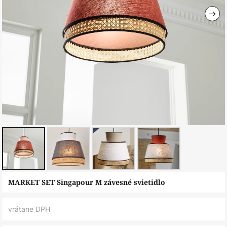
Preskočiť
MARKET SET Singapour M závesné svietidlo
na
začiatok
vrátane DPH
galérie