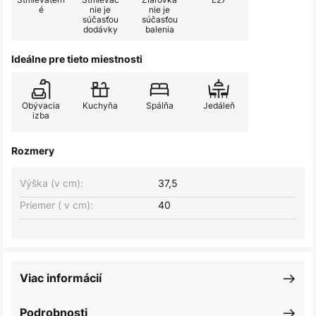
é
nie je
nie je
súčasťou
súčasťou
dodávky
balenia
Ideálne pre tieto miestnosti
Obývacia
Kuchyňa
Spálňa
Jedáleň
izba
Rozmery
Výška (v cm):
37,5
Priemer ( v cm):
40
Viac informácií
Podrobnosti