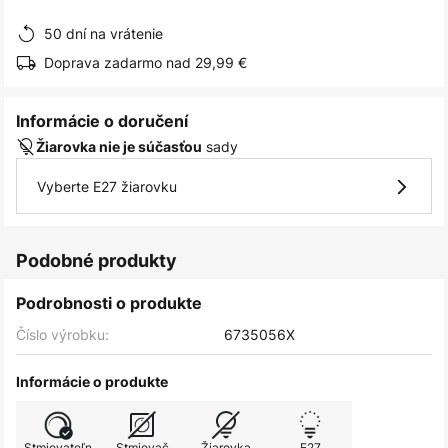
obrázkov
50 dní na vrátenie
Doprava zadarmo nad 29,99 €
Informácie o doručení
sady
Žiarovka nie je súčasťou
Vyberte E27 žiarovku
Podobné produkty
Podrobnosti o produkte
Číslo výrobku:
6735056X
Informácie o produkte
Stmievateľn
Stmievač
Žiarovka
E27