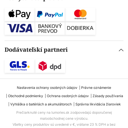
Dodávateľskí partneri
Nastavenia ochrany osobných údajov
Právne oznámenie
Obchodné podmienky
Ochrana osobných údajov
Zásady používania
Vyhláška o batériách a akumulátoroch
Správna likvidácia žiaroviek
Prečiarknuté ceny na lumories.sk zodpovedajú doporučenej
maloobchodnej cene výrobcu.
Všetky ceny produktov sú uvedené v €, vrátane 23 % DPH a bez