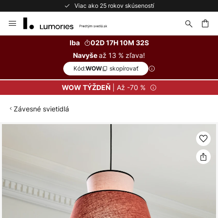
Viac ako 25 rokov skúseností
Skip
to
Content
ať
Iba
02D 17H 10M 32S
až 13 % zľava!
Navyše
Kód:
skopírovať
WOW
| Až -70 %
WOW TÝŽDEŇ
Závesné svietidlá
Preskočiť
na
koniec
galérie
obrázkov