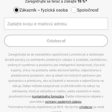
Zaregistrujte sa teraz a získajte
15
%*
Zákazník – fyzická osoba
Spoločnosť
Odoberať
Zaregistrujte sa do newsletteru spoločnosti Lumories.sk a dostávajte
skvelé ponuky zo sortimentu svetelných zdrojov a svietidiel, ventilátorov,
solárnych systémov a produktov pre inteligentnú domácnosť, zľavové
kupóny, zľavy na produkty alebo akciové balíčky, odporúčania a
predstavenia produktov, ako aj obsah od možných partnerov pre
spoluprácu a prieskumy, ako aj žiadosti o recenzie a odporúčania na
nákup. Odber môžete kedykoľvek zrušiť kliknutím na odkaz na
odhlásenie, ktorý je súčasťou e-mailov, alebo zaslaním e-mailu
prostredníctvom
kontaktného formulára
. Ďalšie informácie nájdete v
pravidlách
ochrany osobných údajov
.
*minimálna hodnota objednávky je 99 €. Na týchto
výrobcov
sa nedá