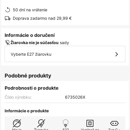
obrázkov
50 dní na vrátenie
Doprava zadarmo nad 29,99 €
Informácie o doručení
sady
Žiarovka nie je súčasťou
Vyberte E27 žiarovku
Podobné produkty
Podrobnosti o produkte
Číslo výrobku:
6735026X
Informácie o produkte
Nie je
Žiarovka
E27
Vypínač na
Typ C -