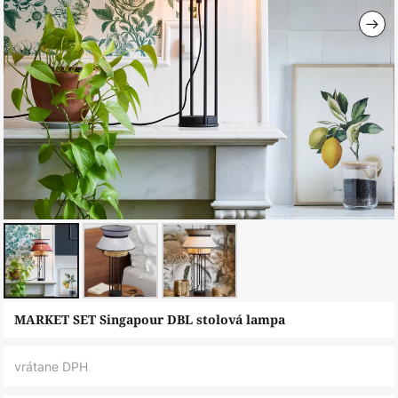
Preskočiť
MARKET SET Singapour DBL stolová lampa
na
začiatok
vrátane DPH
galérie