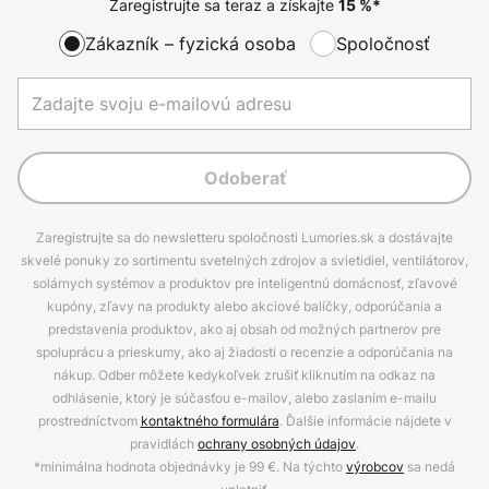
Zaregistrujte sa teraz a získajte
15
%*
Zákazník – fyzická osoba
Spoločnosť
Odoberať
Zaregistrujte sa do newsletteru spoločnosti Lumories.sk a dostávajte
skvelé ponuky zo sortimentu svetelných zdrojov a svietidiel, ventilátorov,
solárnych systémov a produktov pre inteligentnú domácnosť, zľavové
kupóny, zľavy na produkty alebo akciové balíčky, odporúčania a
predstavenia produktov, ako aj obsah od možných partnerov pre
spoluprácu a prieskumy, ako aj žiadosti o recenzie a odporúčania na
nákup. Odber môžete kedykoľvek zrušiť kliknutím na odkaz na
odhlásenie, ktorý je súčasťou e-mailov, alebo zaslaním e-mailu
prostredníctvom
kontaktného formulára
. Ďalšie informácie nájdete v
pravidlách
ochrany osobných údajov
.
*minimálna hodnota objednávky je 99 €. Na týchto
výrobcov
sa nedá