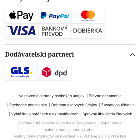
Dodávateľskí partneri
Nastavenia ochrany osobných údajov
Právne oznámenie
Obchodné podmienky
Ochrana osobných údajov
Zásady používania
Vyhláška o batériách a akumulátoroch
Správna likvidácia žiaroviek
Prečiarknuté ceny na lumories.sk zodpovedajú doporučenej
maloobchodnej cene výrobcu.
Všetky ceny produktov sú uvedené v €, vrátane 23 % DPH a bez