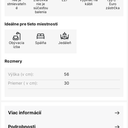
stmievateľn
nie je
kábli
Euro
é
súčasťou
zástrčka
balenia
Ideálne pre tieto miestnosti
Obývacia
Spálňa
Jedáleň
izba
Rozmery
Výška (v cm):
56
Priemer ( v cm):
30
Viac informácií
Podrobnosti