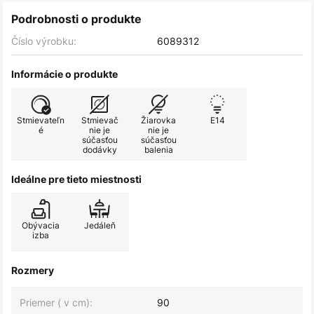
Podrobnosti o produkte
Číslo výrobku:
6089312
Informácie o produkte
Stmievateľn
Stmievač
Žiarovka
E14
é
nie je
nie je
súčasťou
súčasťou
dodávky
balenia
Ideálne pre tieto miestnosti
Obývacia
Jedáleň
izba
Rozmery
Priemer ( v cm):
90