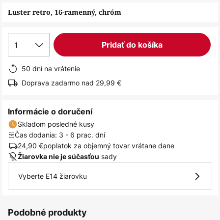
obrázkov
Luster retro, 16-ramenný, chróm
1
Pridať do košíka
50 dní na vrátenie
Doprava zadarmo nad 29,99 €
Informácie o doručení
Skladom posledné kusy
Čas dodania: 3 - 6 prac. dní
24,90 €
poplatok za objemný tovar vrátane dane
sady
Žiarovka nie je súčasťou
Vyberte E14 žiarovku
Podobné produkty