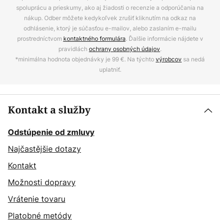
spoluprácu a prieskumy, ako aj žiadosti o recenzie a odporúčania na
nákup. Odber môžete kedykoľvek zrušiť kliknutím na odkaz na
odhlásenie, ktorý je súčasťou e-mailov, alebo zaslaním e-mailu
prostredníctvom
kontaktného formulára
. Ďalšie informácie nájdete v
pravidlách
ochrany osobných údajov
.
*minimálna hodnota objednávky je 99 €. Na týchto
výrobcov
sa nedá
uplatniť.
Kontakt a služby
Odstúpenie od zmluvy
Najčastějšie dotazy
Kontakt
Možnosti dopravy
Vrátenie tovaru
Platobné metódy