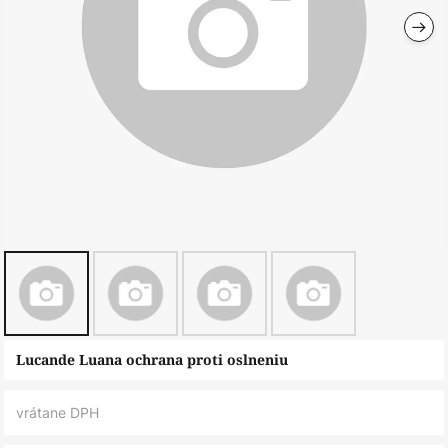
Preskočiť
Lucande Luana ochrana proti oslneniu
na
začiatok
vrátane DPH
galérie