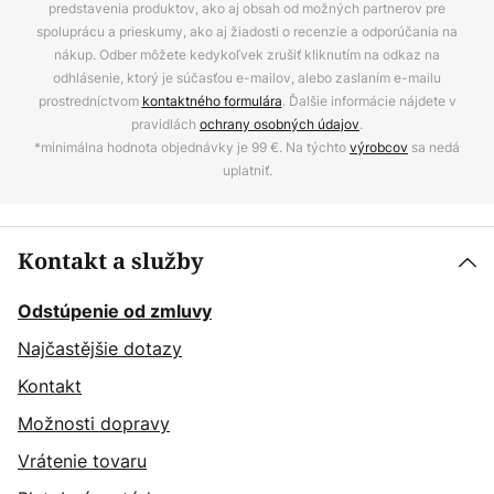
predstavenia produktov, ako aj obsah od možných partnerov pre
spoluprácu a prieskumy, ako aj žiadosti o recenzie a odporúčania na
nákup. Odber môžete kedykoľvek zrušiť kliknutím na odkaz na
odhlásenie, ktorý je súčasťou e-mailov, alebo zaslaním e-mailu
prostredníctvom
kontaktného formulára
. Ďalšie informácie nájdete v
pravidlách
ochrany osobných údajov
.
*minimálna hodnota objednávky je 99 €. Na týchto
výrobcov
sa nedá
uplatniť.
Kontakt a služby
Odstúpenie od zmluvy
Najčastějšie dotazy
Kontakt
Možnosti dopravy
Vrátenie tovaru