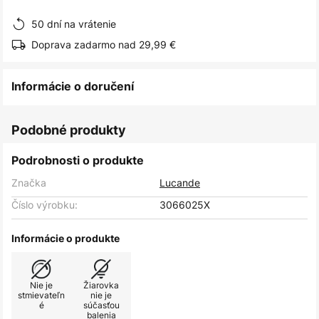
obrázkov
50 dní na vrátenie
Doprava zadarmo nad 29,99 €
Informácie o doručení
Podobné produkty
Podrobnosti o produkte
Značka
Lucande
Číslo výrobku:
3066025X
Informácie o produkte
Nie je
Žiarovka
stmievateľn
nie je
é
súčasťou
balenia