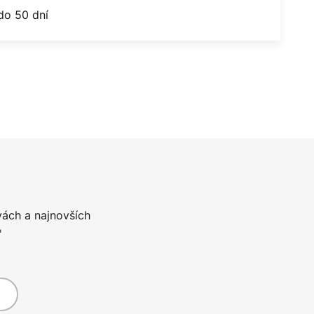
do 50 dní
vách a najnovších
*