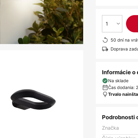
1
50 dní na vrá
Doprava zad
Informácie o
Na sklade
Čas dodania: 2
Trvalo nainšt
Podrobnosti 
Značka