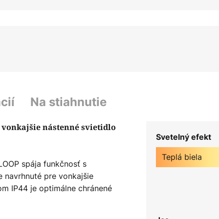
cií
Na stiahnutie
 vonkajšie nástenné svietidlo
Svetelný efekt
Teplá biela
 LOOP spája funkčnosť s
 navrhnuté pre vonkajšie
om IP44 je optimálne chránené
ideálne vhodné na osvetlenie terás
lný zdroj zaisťuje energeticky