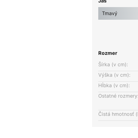
Jas
 moderný charakter tohto
vové puzdro sa bezproblémovo
Tmavý
oľahlivý zdroj svetla pre
ikajúcim príkladom kombinácie
om vonkajšom osvetlení.
Rozmer
Šírka (v cm):
Výška (v cm):
Hĺbka (v cm):
Ostatné rozmery
Čistá hmotnosť (