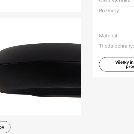
Číslo výrobku:
Rozmery:
Materiál:
Trieda ochrany
Všetky i
pro
ov