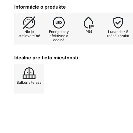
úsporné osvetlenie a podčiarkuje
Informácie o produkte
osvetľovacieho prvku. Čierne ko
hodí k mnohým štýlom a ponúka sp
vonkajšie priestory. LOOP je vyn
Nie je
Energeticky
IP54
Lucande - 5
estetiky a efektívnosti v modern
stmievateľné
efektívne a
ročná záruka
odolné
Ideálne pre tieto miestnosti
Balkón / terasa