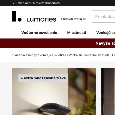
Skip
Viac ako 25 rokov skúseností
to
Prehľadávaj
Content
obchod
tu...
Vnútorné osvetlenie
Miestnosti
Vonkajšie 
a
Navyše
Svietidla a lampy
Vonkajšie svietidlá
Vonkajšie nástenné svietidlá
L
Preskočiť
na
+ extra množstevná zľava
koniec
galérie
obrázkov