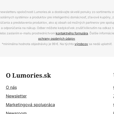
 newsletteru spoločnosti Lumories.sk a dostávajte skvelé ponuky zo sortimentu 
ov, solárnych systémov a produktov pre inteligentnú domácnosť, zľavové kupóny, 
rúčania a predstavenia produktov, ako aj obsah od možných partnerov pre spolu
ie a odporúčania na nákup. Odber môžete kedykoľvek zrušiť kliknutím na odkaz na
alebo zaslaním e-mailu prostredníctvom
kontaktného formulára
. Ďalšie informáci
ochrany osobných údajov
.
*minimálna hodnota objednávky je 99 €. Na týchto
výrobcov
sa nedá uplatniť.
O Lumories.sk
O nás
Newsletter
Marketingová spolupráca
Newsroom