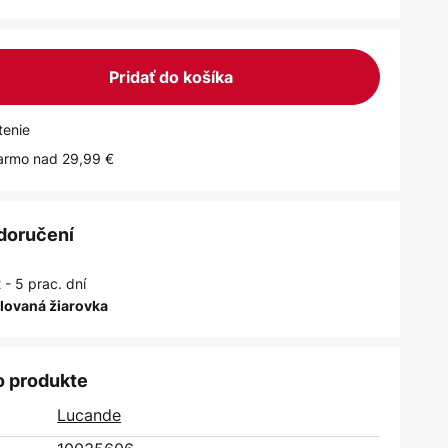
Pridať do košíka
tenie
armo nad 29,99 €
 doručení
 - 5 prac. dní
alovaná žiarovka
o produkte
Lucande