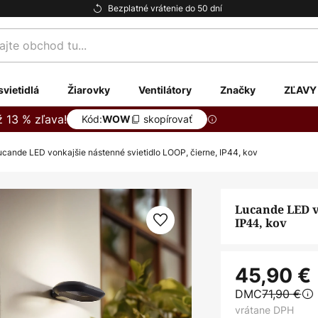
Bezplatné vrátenie do 50 dní
te
svietidlá
Žiarovky
Ventilátory
Značky
ZĽAVY
ž 13 % zľava!
Kód:
skopírovať
WOW
ucande LED vonkajšie nástenné svietidlo LOOP, čierne, IP44, kov
Lucande LED v
IP44, kov
45,90 €
DMC
71,90 €
vrátane DPH