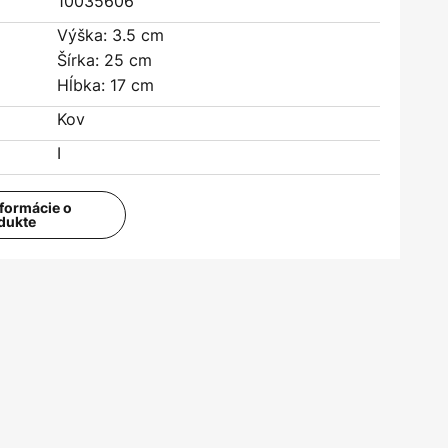
10035606
Výška: 3.5 cm
Šírka: 25 cm
Hĺbka: 17 cm
Kov
:
I
nformácie o
dukte