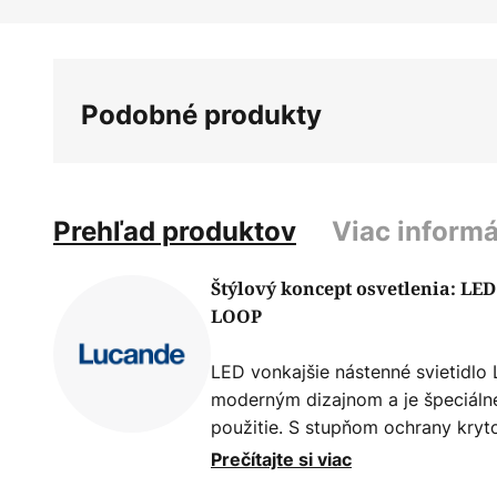
Preskočiť
na
začiatok
galérie
Podobné produkty
obrázkov
Prehľad produktov
Viac informá
Štýlový koncept osvetlenia: LED
LOOP
LED vonkajšie nástenné svietidlo
moderným dizajnom a je špeciálne
použitie. S stupňom ochrany kryt
proti striekajúcej vode, a je tak 
Prečítajte si viac
a balkónov. Integrovaný LED svete