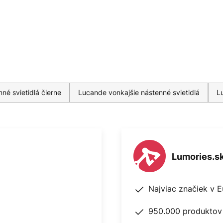
né svietidlá čierne
Lucande vonkajšie nástenné svietidlá
L
Lumories.s
Najviac značiek v 
950.000 produktov 