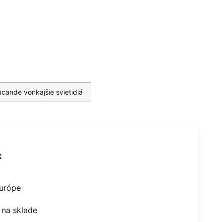
ucande vonkajšie svietidlá
k
Európe
na sklade