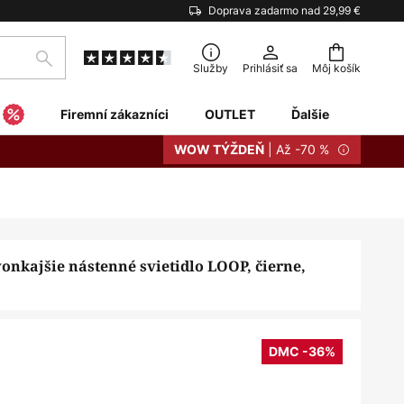
Doprava zadarmo nad 29,99 €
Hľadať
Služby
Prihlásiť sa
Môj košík
Firemní zákazníci
OUTLET
Ďalšie
| Až -70 %
WOW TÝŽDEŇ
onkajšie nástenné svietidlo LOOP, čierne,
DMC -36%