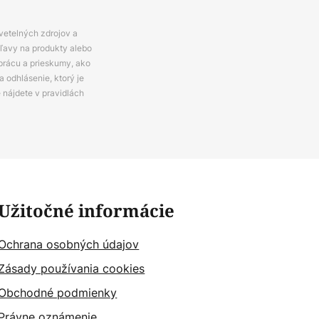
svetelných zdrojov a
zľavy na produkty alebo
prácu a prieskumy, ako
 odhlásenie, ktorý je
e nájdete v pravidlách
Užitočné informácie
Ochrana osobných údajov
Zásady používania cookies
Obchodné podmienky
Právne oznámenie