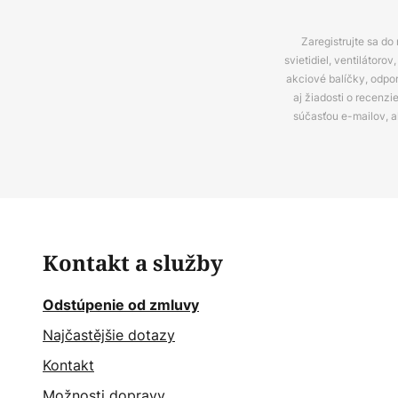
Zaregistrujte sa do
svietidiel, ventilátor
akciové balíčky, odpo
aj žiadosti o recenz
súčasťou e-mailov, 
Kontakt a služby
Odstúpenie od zmluvy
Najčastějšie dotazy
Kontakt
Možnosti dopravy