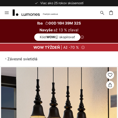
Viac ako 25 rokov skúseností
Skip
to
Content
ať
Iba
00D 16H 39M 31S
až 13 % zľava!
Navyše
Kód:
skopírovať
WOW
| Až -70 %
WOW TÝŽDEŇ
Závesné svietidlá
Preskočiť
na
koniec
galérie
obrázkov