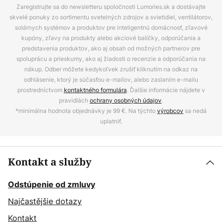
Zaregistrujte sa do newsletteru spoločnosti Lumories.sk a dostávajte
skvelé ponuky zo sortimentu svetelných zdrojov a svietidiel, ventilátorov,
solárnych systémov a produktov pre inteligentnú domácnosť, zľavové
kupóny, zľavy na produkty alebo akciové balíčky, odporúčania a
predstavenia produktov, ako aj obsah od možných partnerov pre
spoluprácu a prieskumy, ako aj žiadosti o recenzie a odporúčania na
nákup. Odber môžete kedykoľvek zrušiť kliknutím na odkaz na
odhlásenie, ktorý je súčasťou e-mailov, alebo zaslaním e-mailu
prostredníctvom
kontaktného formulára
. Ďalšie informácie nájdete v
pravidlách
ochrany osobných údajov
.
*minimálna hodnota objednávky je 99 €. Na týchto
výrobcov
sa nedá
uplatniť.
Kontakt a služby
Odstúpenie od zmluvy
Najčastějšie dotazy
Kontakt