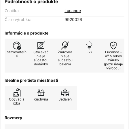
Podrobnosti o produkte
Značka
Lucande
Číslo výrobku:
9920026
Informácie o produkte
Stmievateľn
Stmievač
Žiarovka
E27
Lucande –
é
nie je
nie je
až 5 rokov
súčasťou
súčasťou
záruky
dodávky
balenia
(pozri údaje
výrobcu)
Ideálne pre tieto miestnosti
Obývacia
Kuchyňa
Jedáleň
izba
Rozmery