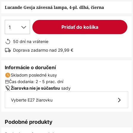
obrázkov
Lucande Gesja závesná lampa, 4-pl. dlhá, čierna
1
Pridať do košíka
50 dní na vrátenie
Doprava zadarmo nad 29,99 €
Informácie o doručení
Skladom posledné kusy
Čas dodania: 2 - 5 prac. dní
sady
Žiarovka nie je súčasťou
Vyberte E27 žiarovku
Podobné produkty