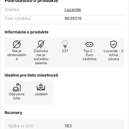
Podrobnosti o produkte
Značka
Lucande
Číslo výrobku:
9639216
Informácie o produkte
Nie je
Žiarovka
E27
Typ C -
Lucande - 5
stmievateľn
nie je
Euro
ročná
é
súčasťou
zástrčka
záruka
balenia
Ideálne pre tieto miestnosti
Obývacia
Jedáleň
izba
Rozmery
Výška (v cm):
183