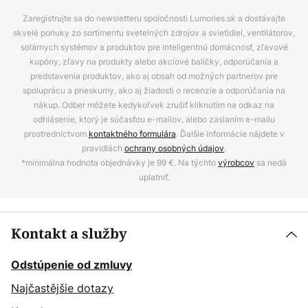
Zaregistrujte sa do newsletteru spoločnosti Lumories.sk a dostávajte
skvelé ponuky zo sortimentu svetelných zdrojov a svietidiel, ventilátorov,
solárnych systémov a produktov pre inteligentnú domácnosť, zľavové
kupóny, zľavy na produkty alebo akciové balíčky, odporúčania a
predstavenia produktov, ako aj obsah od možných partnerov pre
spoluprácu a prieskumy, ako aj žiadosti o recenzie a odporúčania na
nákup. Odber môžete kedykoľvek zrušiť kliknutím na odkaz na
odhlásenie, ktorý je súčasťou e-mailov, alebo zaslaním e-mailu
prostredníctvom
kontaktného formulára
. Ďalšie informácie nájdete v
pravidlách
ochrany osobných údajov
.
*minimálna hodnota objednávky je 99 €. Na týchto
výrobcov
sa nedá
uplatniť.
Kontakt a služby
Odstúpenie od zmluvy
Najčastějšie dotazy