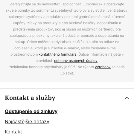
Zaregistrujte sa do newsletteru spoločnosti Lumories.sk a dostávajte
skvelé ponuky zo sortimentu svetelných zdrojov a svietidiel, ventilátorov,
solárnych systémov a produktov pre inteligentnú domácnosť, zľavové
kupóny, zľavy na produkty alebo akciové balíčky, odporúčania a
predstavenia produktov, ako aj obsah od možných partnerov pre
spoluprácu a prieskumy, ako aj žiadosti o recenzie a odporúčania na
nákup. Odber môžete kedykoľvek zrušiť kliknutím na odkaz na
odhlásenie, ktorý je súčasťou e-mailov, alebo zaslaním e-mailu
prostredníctvom
kontaktného formulára
. Ďalšie informácie nájdete v
pravidlách
ochrany osobných údajov
.
*minimálna hodnota objednávky je 99 €. Na týchto
výrobcov
sa nedá
uplatniť.
Kontakt a služby
Odstúpenie od zmluvy
Najčastějšie dotazy
Kontakt