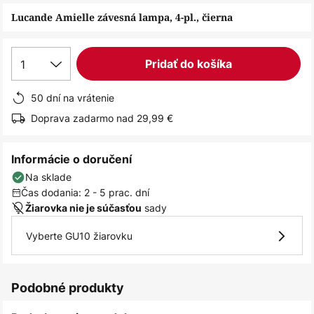
obrázkov
Lucande Amielle závesná lampa, 4-pl., čierna
1
Pridať do košíka
50 dní na vrátenie
Doprava zadarmo nad 29,99 €
Informácie o doručení
Na sklade
Čas dodania: 2 - 5 prac. dní
sady
Žiarovka nie je súčasťou
Vyberte GU10 žiarovku
Podobné produkty