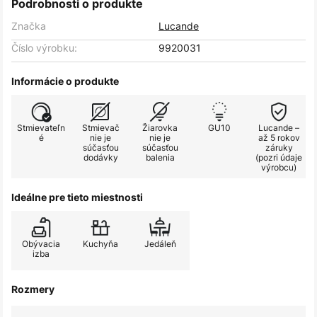
Podrobnosti o produkte
Značka
Lucande
Číslo výrobku:
9920031
Informácie o produkte
Stmievateľn
Stmievač
Žiarovka
GU10
Lucande –
é
nie je
nie je
až 5 rokov
súčasťou
súčasťou
záruky
dodávky
balenia
(pozri údaje
výrobcu)
Ideálne pre tieto miestnosti
Obývacia
Kuchyňa
Jedáleň
izba
Rozmery