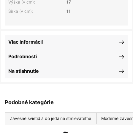
Výška (v cm):
17
Šírka (v cm):
11
Viac informácií
Podrobnosti
Na stiahnutie
Podobné kategórie
Závesné svietidlá do jedálne stmievateľné
Moderné závesn