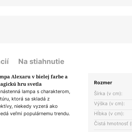
cií
Na stiahnutie
mpa Alexaru v bielej farbe a
Rozmer
agickú hru svetla
 nástenná lampa s charakterom,
Šírka (v cm):
túru, ktorá sa skladá z
Výška (v cm):
ktívy, niekedy vyzerá ako
vedá veľmi populárnemu trendu.
Hĺbka (v cm):
tidlo veľmi pekne, ale naozaj
Čistá hmotnosť (
 svetla. Jemná a zároveň vysoko