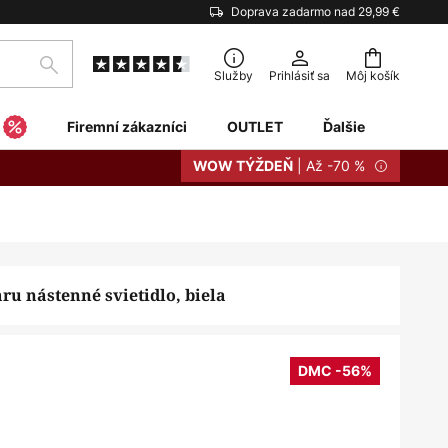
Doprava zadarmo nad 29,99 €
Hľadať
Služby
Prihlásiť sa
Môj košík
Firemní zákazníci
OUTLET
Ďalšie
| Až -70 %
WOW TÝŽDEŇ
ru nástenné svietidlo, biela
DMC -56%