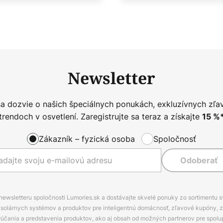
Newsletter
sa dozvie o našich špeciálnych ponukách, exkluzívnych zľa
trendoch v osvetlení. Zaregistrujte sa teraz a získajte
15
%
Zákazník – fyzická osoba
Spoločnosť
Odoberať
 newsletteru spoločnosti Lumories.sk a dostávajte skvelé ponuky zo sortimentu 
ov, solárnych systémov a produktov pre inteligentnú domácnosť, zľavové kupóny, 
rúčania a predstavenia produktov, ako aj obsah od možných partnerov pre spolu