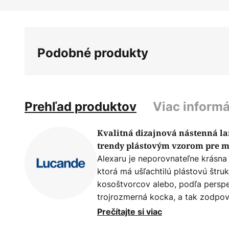
Preskočiť
na
začiatok
galérie
Podobné produkty
obrázkov
Prehľad produktov
Viac informá
Kvalitná dizajnová nástenná la
trendy plástovým vzorom pre m
Alexaru je neporovnateľne krásna
ktorá má ušľachtilú plástovú štruk
kosoštvorcov alebo, podľa perspe
trojrozmerná kocka, a tak zodpo
Už vo vypnutom stave vyzerá svie
Prečítajte si viac
úžasný efekt príde až po zapnutí