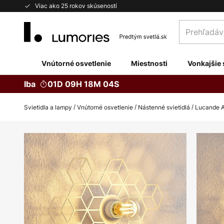
Skip
Viac ako 25 rokov skúseností
to
Prehľadávaj
Content
obchod
tu...
Vnútorné osvetlenie
Miestnosti
Vonkajšie 
Iba
01D 09H 18M 03S
Svietidla a lampy
Vnútorné osvetlenie
Nástenné svietidlá
Lucande Al
Preskočiť
na
koniec
galérie
obrázkov