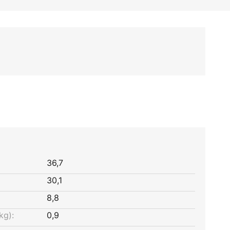
36,7
30,1
8,8
kg):
0,9