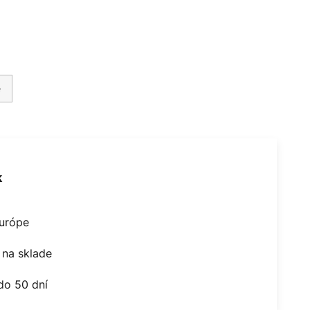
é
k
Európe
na sklade
do 50 dní