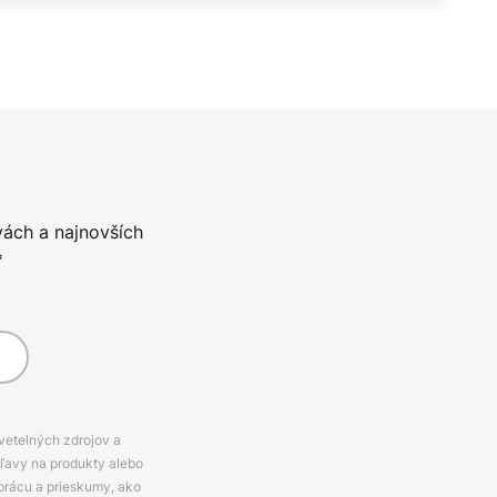
vách a najnovších
*
svetelných zdrojov a
zľavy na produkty alebo
prácu a prieskumy, ako