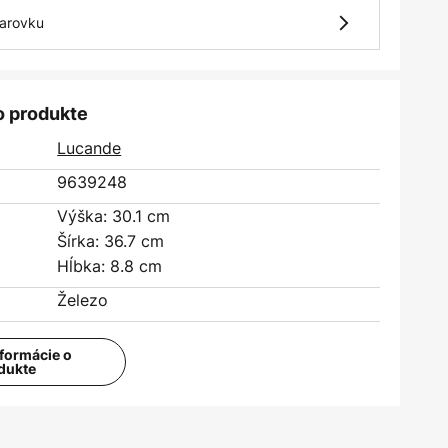
iarovku
o produkte
Lucande
9639248
Výška: 30.1 cm
Šírka: 36.7 cm
Hĺbka: 8.8 cm
Železo
nformácie o
dukte