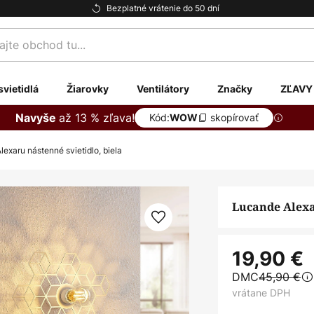
Bezplatné vrátenie do 50 dní
te
svietidlá
Žiarovky
Ventilátory
Značky
ZĽAVY
až 13 % zľava!
Navyše
Kód:
skopírovať
WOW
exaru nástenné svietidlo, biela
Lucande Alexa
19,90 €
DMC
45,90 €
vrátane DPH