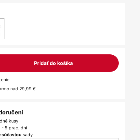
Pridať do košíka
tenie
armo nad 29,99 €
 doručení
dné kusy
 - 5 prac. dní
sady
je súčasťou