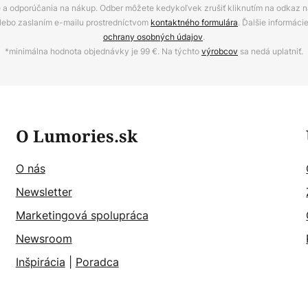
ie a odporúčania na nákup. Odber môžete kedykoľvek zrušiť kliknutím na odkaz na
alebo zaslaním e-mailu prostredníctvom
kontaktného formulára
. Ďalšie informáci
ochrany osobných údajov
.
*minimálna hodnota objednávky je 99 €. Na týchto
výrobcov
sa nedá uplatniť.
O Lumories.sk
O nás
Newsletter
Marketingová spolupráca
Newsroom
Inšpirácia
|
Poradca