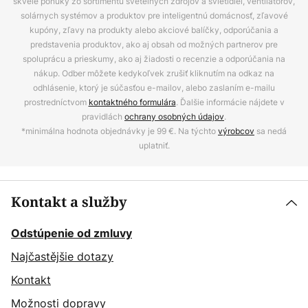
skvelé ponuky zo sortimentu svetelných zdrojov a svietidiel, ventilátorov,
solárnych systémov a produktov pre inteligentnú domácnosť, zľavové
kupóny, zľavy na produkty alebo akciové balíčky, odporúčania a
predstavenia produktov, ako aj obsah od možných partnerov pre
spoluprácu a prieskumy, ako aj žiadosti o recenzie a odporúčania na
nákup. Odber môžete kedykoľvek zrušiť kliknutím na odkaz na
odhlásenie, ktorý je súčasťou e-mailov, alebo zaslaním e-mailu
prostredníctvom
kontaktného formulára
. Ďalšie informácie nájdete v
pravidlách
ochrany osobných údajov
.
*minimálna hodnota objednávky je 99 €. Na týchto
výrobcov
sa nedá
uplatniť.
Kontakt a služby
Odstúpenie od zmluvy
Najčastějšie dotazy
Kontakt
Možnosti dopravy