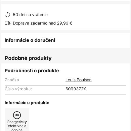
obrázkov
50 dní na vrátenie
Doprava zadarmo nad 29,99 €
Informácie o doručení
Podobné produkty
Podrobnosti o produkte
Značka
Louis Poulsen
Číslo výrobku:
6090372X
Informácie o produkte
Energeticky
efektívne a
odolné