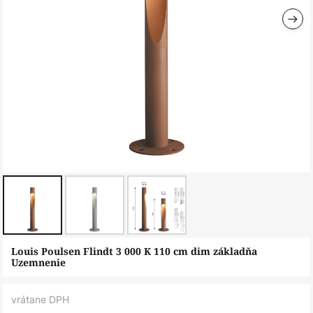
Preskočiť
Louis Poulsen Flindt 3 000 K 110 cm dim základňa
na
Uzemnenie
začiatok
galérie
vrátane DPH