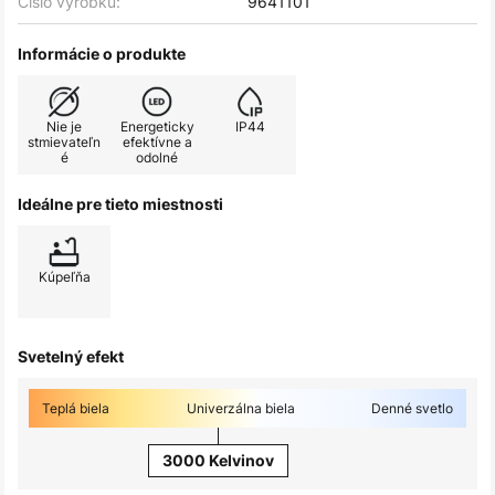
Číslo výrobku:
9641101
Informácie o produkte
Nie je
Energeticky
IP44
stmievateľn
efektívne a
é
odolné
Ideálne pre tieto miestnosti
Kúpeľňa
Svetelný efekt
Teplá biela
Univerzálna biela
Denné svetlo
3000 Kelvinov