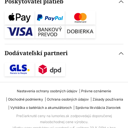
Poskytovateľ platieb
Dodávateľskí partneri
Nastavenia ochrany osobných údajov
Právne oznámenie
Obchodné podmienky
Ochrana osobných údajov
Zásady používania
Vyhláška o batériách a akumulátoroch
Správna likvidácia žiaroviek
Prečiarknuté ceny na lumories.sk zodpovedajú doporučenej
maloobchodnej cene výrobcu.
Všetky ceny produktov sú uvedené v €, vrátane 23 % DPH a bez