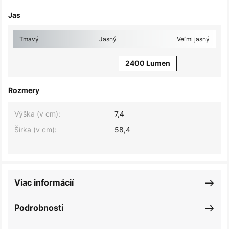
Jas
Tmavý
Jasný
Veľmi jasný
2400 Lumen
Rozmery
Výška (v cm):
7,4
Šírka (v cm):
58,4
Viac informácií
Podrobnosti