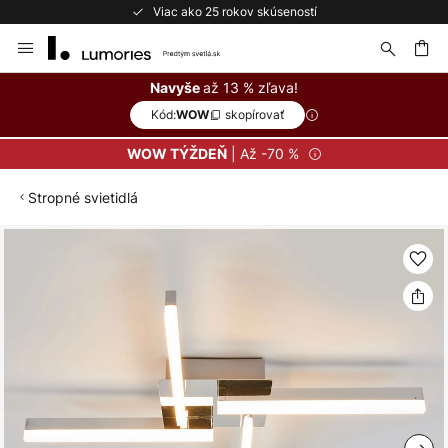
Viac ako 25 rokov skúseností
Skip
to
Content
ať
až 13 % zľava!
Navyše
Kód:
skopírovať
WOW
| Až -70 %
WOW TÝŽDEŇ
Stropné svietidlá
Preskočiť
na
koniec
galérie
obrázkov