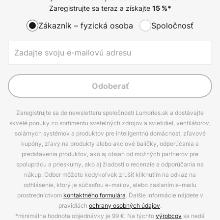
Zaregistrujte sa teraz a získajte
15
%*
Zákazník – fyzická osoba
Spoločnosť
Odoberať
Zaregistrujte sa do newsletteru spoločnosti Lumories.sk a dostávajte
skvelé ponuky zo sortimentu svetelných zdrojov a svietidiel, ventilátorov,
solárnych systémov a produktov pre inteligentnú domácnosť, zľavové
kupóny, zľavy na produkty alebo akciové balíčky, odporúčania a
predstavenia produktov, ako aj obsah od možných partnerov pre
spoluprácu a prieskumy, ako aj žiadosti o recenzie a odporúčania na
nákup. Odber môžete kedykoľvek zrušiť kliknutím na odkaz na
odhlásenie, ktorý je súčasťou e-mailov, alebo zaslaním e-mailu
prostredníctvom
kontaktného formulára
. Ďalšie informácie nájdete v
pravidlách
ochrany osobných údajov
.
*minimálna hodnota objednávky je 99 €. Na týchto
výrobcov
sa nedá