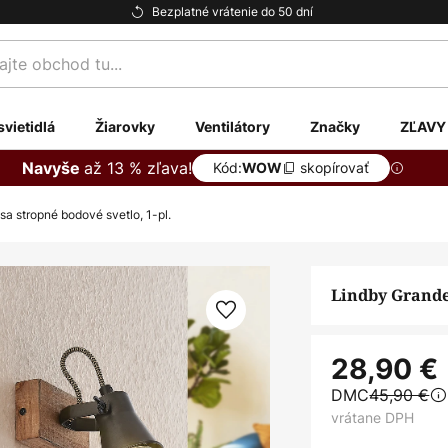
Bezplatné vrátenie do 50 dní
te
svietidlá
Žiarovky
Ventilátory
Značky
ZĽAVY
až 13 % zľava!
Navyše
Kód:
skopírovať
WOW
a stropné bodové svetlo, 1-pl.
Lindby Grandes
28,90 €
DMC
45,90 €
vrátane DPH