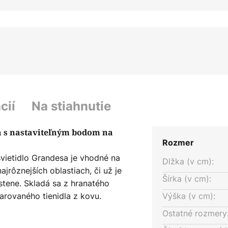
cií
Na stiahnutie
a s nastaviteľným bodom na
Rozmer
ietidlo Grandesa je vhodné na
Dlžka (v cm):
jrôznejších oblastiach, či už je
Šírka (v cm):
tene. Skladá sa z hranatého
varovaného tienidla z kovu.
Výška (v cm):
á úprava kovu v čiernom laku
Ostatné rozmery
tage vzhľade, ktorý sa hodí do