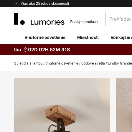
Skip
Viac ako 25 rokov skúseností
to
Prehľadávaj
Content
obchod
tu...
Vnútorné osvetlenie
Miestnosti
Vonkajšie 
Iba
02D 02H 52M 30S
Svietidla a lampy
Vnútorné osvetlenie
Bodové svetlá
Lindby Grandes
Preskočiť
na
koniec
galérie
obrázkov