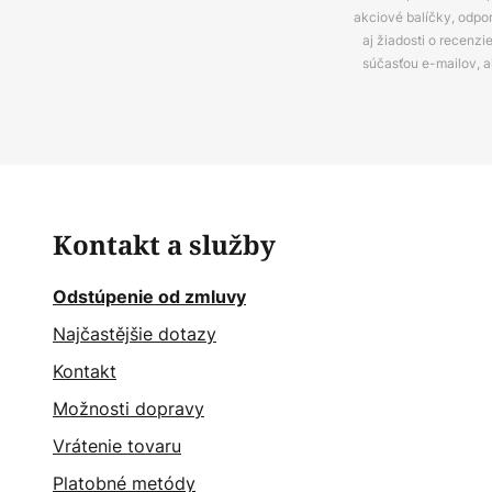
akciové balíčky, odpo
aj žiadosti o recenz
súčasťou e-mailov, 
Kontakt a služby
Odstúpenie od zmluvy
Najčastějšie dotazy
Kontakt
Možnosti dopravy
Vrátenie tovaru
Platobné metódy