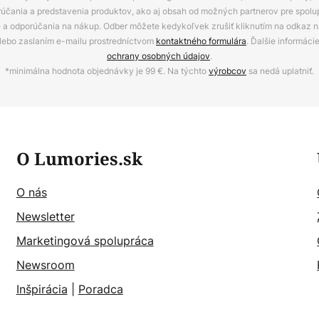
rúčania a predstavenia produktov, ako aj obsah od možných partnerov pre spolu
ie a odporúčania na nákup. Odber môžete kedykoľvek zrušiť kliknutím na odkaz na
alebo zaslaním e-mailu prostredníctvom
kontaktného formulára
. Ďalšie informáci
ochrany osobných údajov
.
*minimálna hodnota objednávky je 99 €. Na týchto
výrobcov
sa nedá uplatniť.
O Lumories.sk
O nás
Newsletter
Marketingová spolupráca
Newsroom
Inšpirácia
|
Poradca