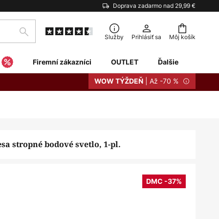
Doprava zadarmo nad 29,99 €
Hľadať
Služby
Prihlásiť sa
Môj košík
Firemní zákazníci
OUTLET
Ďalšie
| Až -70 %
WOW TÝŽDEŇ
a stropné bodové svetlo, 1-pl.
DMC -37%