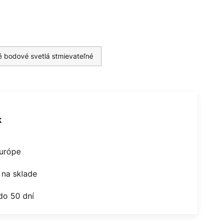
é bodové svetlá stmievateľné
k
Európe
na sklade
do 50 dní