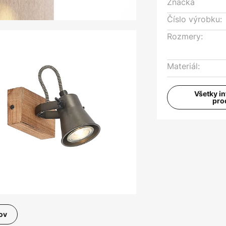
Značka
Číslo výrobku:
Rozmery:
Materiál:
Všetky i
pro
ov