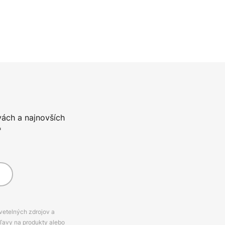
vách a najnovších
*
svetelných zdrojov a
zľavy na produkty alebo