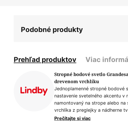
Preskočiť
na
začiatok
galérie
Podobné produkty
obrázkov
Prehľad produktov
Viac informá
Stropné bodové svetlo Grandes
drevenom vrchlíku
Jednoplamenné stropné bodové sv
nastavenie svetelného akcentu v na
namontovaný na strope alebo na s
vrchlíka z preglejky a nádherne t
Flambovaná preglejka a povrchov
Prečítajte si viac
mu dávajú dizajn v trendovom vin