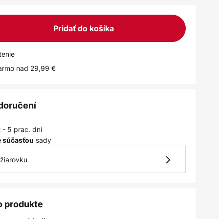
Pridať do košíka
tenie
armo nad 29,99 €
 doručení
 - 5 prac. dní
sady
je súčasťou
žiarovku
o produkte