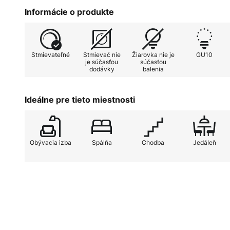
mnohých zariadení.
Informácie o produkte
Stmievateľné
Stmievač nie
Žiarovka nie je
GU10
je súčasťou
súčasťou
dodávky
balenia
Ideálne pre tieto miestnosti
Obývacia izba
Spálňa
Chodba
Jedáleň