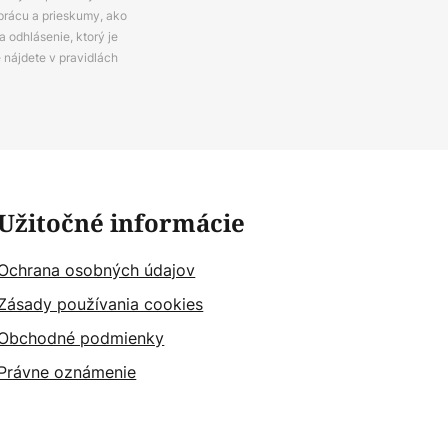
prácu a prieskumy, ako
 odhlásenie, ktorý je
e nájdete v pravidlách
Užitočné informácie
Ochrana osobných údajov
Zásady používania cookies
Obchodné podmienky
Právne oznámenie