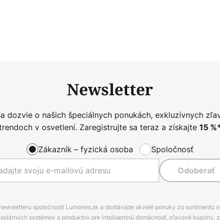
Newsletter
sa dozvie o našich špeciálnych ponukách, exkluzívnych zľa
trendoch v osvetlení. Zaregistrujte sa teraz a získajte
15
%
Zákazník – fyzická osoba
Spoločnosť
Odoberať
 newsletteru spoločnosti Lumories.sk a dostávajte skvelé ponuky zo sortimentu 
ov, solárnych systémov a produktov pre inteligentnú domácnosť, zľavové kupóny, 