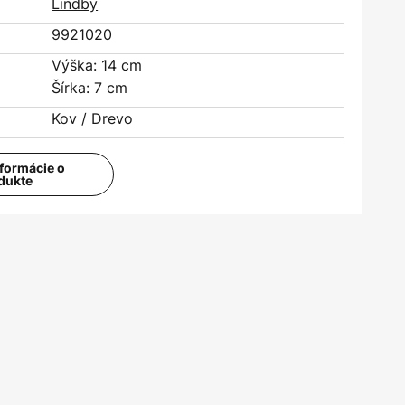
Lindby
9921020
Výška: 14 cm
Šírka: 7 cm
Kov / Drevo
nformácie o
dukte