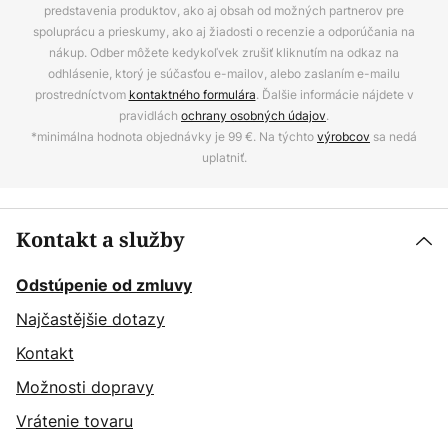
predstavenia produktov, ako aj obsah od možných partnerov pre
spoluprácu a prieskumy, ako aj žiadosti o recenzie a odporúčania na
nákup. Odber môžete kedykoľvek zrušiť kliknutím na odkaz na
odhlásenie, ktorý je súčasťou e-mailov, alebo zaslaním e-mailu
prostredníctvom
kontaktného formulára
. Ďalšie informácie nájdete v
pravidlách
ochrany osobných údajov
.
*minimálna hodnota objednávky je 99 €. Na týchto
výrobcov
sa nedá
uplatniť.
Kontakt a služby
Odstúpenie od zmluvy
Najčastějšie dotazy
Kontakt
Možnosti dopravy
Vrátenie tovaru