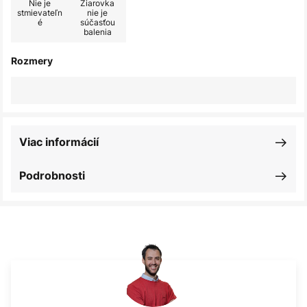
Nie je
Žiarovka
stmievateľn
nie je
é
súčasťou
balenia
Rozmery
Viac informácií
Podrobnosti