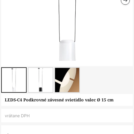
Preskočiť
LEDS-C4 Podkrovné závesné svietidlo valec Ø 15 cm
na
začiatok
vrátane DPH
galérie
obrázkov