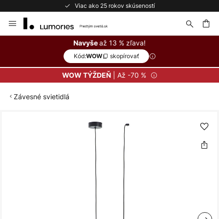
Viac ako 25 rokov skúseností
Skip
to
Content
ať
až 13 % zľava!
Navyše
Kód:
skopírovať
WOW
| Až -70 %
WOW TÝŽDEŇ
Závesné svietidlá
Preskočiť
na
koniec
galérie
obrázkov