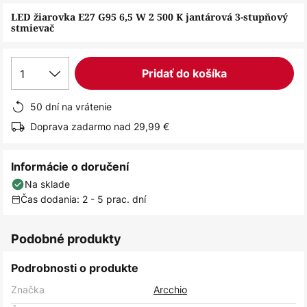
obrázkov
LED žiarovka E27 G95 6,5 W 2 500 K jantárová 3-stupňový
stmievač
1
Pridať do košíka
50 dní na vrátenie
Doprava zadarmo nad 29,99 €
Informácie o doručení
Na sklade
Čas dodania: 2 - 5 prac. dní
Podobné produkty
Podrobnosti o produkte
Značka
Arcchio