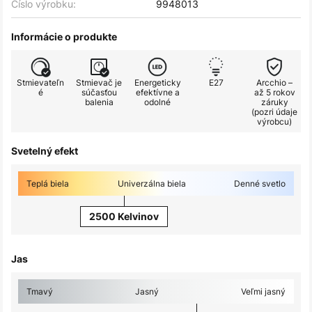
Číslo výrobku:
9948013
Informácie o produkte
Stmievateľn
Stmievač je
Energeticky
E27
Arcchio –
é
súčasťou
efektívne a
až 5 rokov
balenia
odolné
záruky
(pozri údaje
výrobcu)
Svetelný efekt
Teplá biela
Univerzálna biela
Denné svetlo
2500 Kelvinov
Jas
Tmavý
Jasný
Veľmi jasný