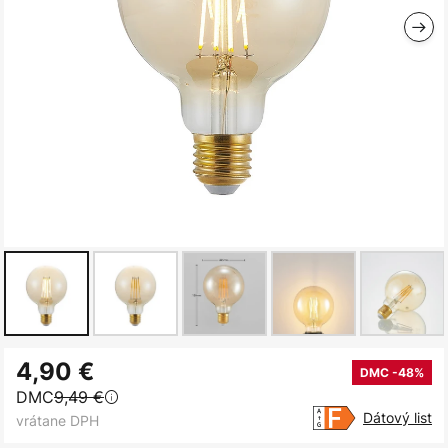
Preskočiť
4,90 €
na
DMC -48%
DMC
9,49 €
začiatok
Dátový list
vrátane DPH
galérie