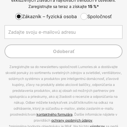
exkluzívnych zľavách a najnovších trendoch v osvetlení.
Zaregistrujte sa teraz a získajte
15
%*
Zákazník – fyzická osoba
Spoločnosť
Odoberať
Zaregistrujte sa do newsletteru spoločnosti Lumories.sk a dostávajte
skvelé ponuky zo sortimentu svetelných zdrojov a svietidiel, ventilátorov,
solárnych systémov a produktov pre inteligentnú domácnosť, zľavové
kupóny, zľavy na produkty alebo akciové balíčky, odporúčania a
predstavenia produktov, ako aj obsah od možných partnerov pre
spoluprácu a prieskumy, ako aj žiadosti o recenzie a odporúčania na
nákup. Odber môžete kedykoľvek zrušiť kliknutím na odkaz na
odhlásenie, ktorý je súčasťou e-mailov, alebo zaslaním e-mailu
prostredníctvom
kontaktného formulára
. Ďalšie informácie nájdete v
pravidlách
ochrany osobných údajov
.
*minimálna hodnota objednávky je 99 €. Na týchto
výrobcov
sa nedá