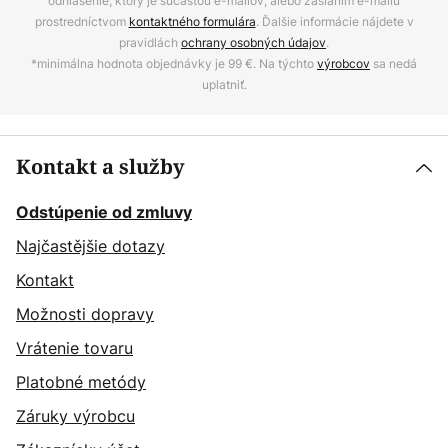
odhlásenie, ktorý je súčasťou e-mailov, alebo zaslaním e-mailu
prostredníctvom
kontaktného formulára
. Ďalšie informácie nájdete v
pravidlách
ochrany osobných údajov
.
*minimálna hodnota objednávky je 99 €. Na týchto
výrobcov
sa nedá
uplatniť.
Kontakt a služby
Odstúpenie od zmluvy
Najčastějšie dotazy
Kontakt
Možnosti dopravy
Vrátenie tovaru
Platobné metódy
Záruky výrobcu