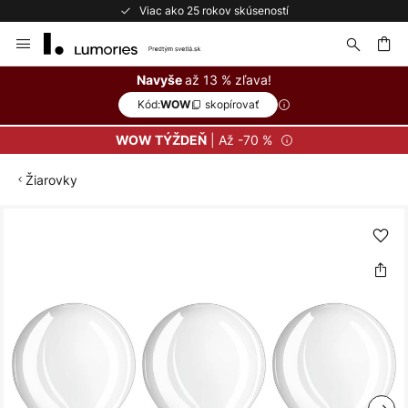
Viac ako 25 rokov skúseností
Skip
to
Content
ať
až 13 % zľava!
Navyše
Kód:
skopírovať
WOW
| Až -70 %
WOW TÝŽDEŇ
Žiarovky
Preskočiť
na
koniec
galérie
obrázkov