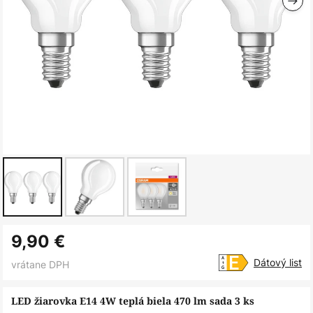
Preskočiť
9,90 €
na
začiatok
Dátový list
vrátane DPH
galérie
obrázkov
LED žiarovka E14 4W teplá biela 470 lm sada 3 ks