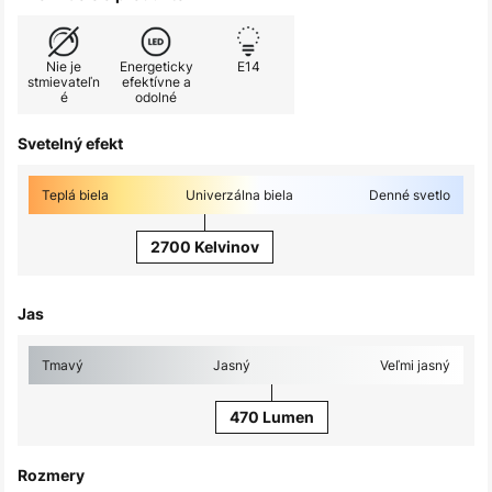
Nie je
Energeticky
E14
stmievateľn
efektívne a
é
odolné
Svetelný efekt
Teplá biela
Univerzálna biela
Denné svetlo
2700 Kelvinov
Jas
Tmavý
Jasný
Veľmi jasný
470 Lumen
Rozmery