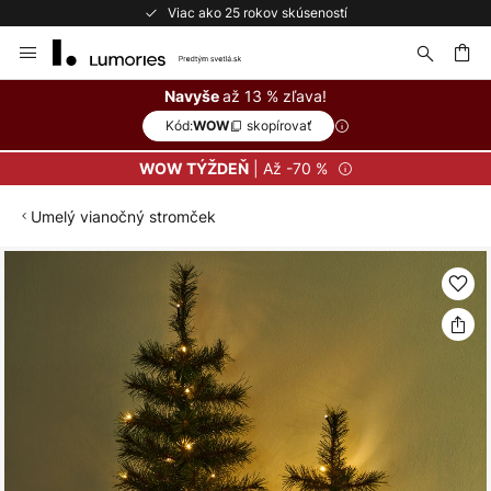
Viac ako 25 rokov skúseností
Skip
to
Content
ať
až 13 % zľava!
Navyše
Kód:
skopírovať
WOW
| Až -70 %
WOW TÝŽDEŇ
Umelý vianočný stromček
Preskočiť
na
koniec
galérie
obrázkov