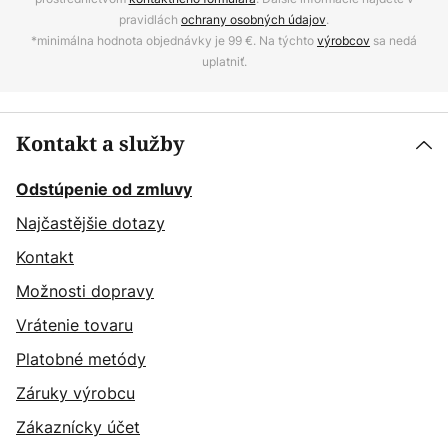
pravidlách
ochrany osobných údajov
.
*minimálna hodnota objednávky je 99 €. Na týchto
výrobcov
sa nedá
uplatniť.
Kontakt a služby
Odstúpenie od zmluvy
Najčastějšie dotazy
Kontakt
Možnosti dopravy
Vrátenie tovaru
Platobné metódy
Záruky výrobcu
Zákaznícky účet