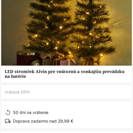
Preskočiť
LED stromček Alvin pre vnútornú a vonkajšiu prevádzku
na
na batérie
začiatok
galérie
vrátane DPH
obrázkov
50 dní na vrátenie
Doprava zadarmo nad 29,99 €