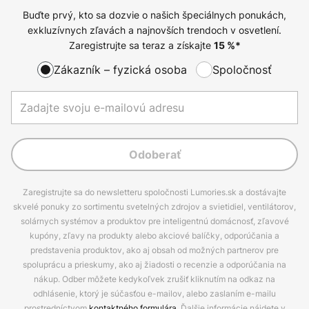
Buďte prvý, kto sa dozvie o našich špeciálnych ponukách,
exkluzívnych zľavách a najnovších trendoch v osvetlení.
Zaregistrujte sa teraz a získajte
15
%*
Zákazník – fyzická osoba
Spoločnosť
Odoberať
Zaregistrujte sa do newsletteru spoločnosti Lumories.sk a dostávajte
skvelé ponuky zo sortimentu svetelných zdrojov a svietidiel, ventilátorov,
solárnych systémov a produktov pre inteligentnú domácnosť, zľavové
kupóny, zľavy na produkty alebo akciové balíčky, odporúčania a
predstavenia produktov, ako aj obsah od možných partnerov pre
spoluprácu a prieskumy, ako aj žiadosti o recenzie a odporúčania na
nákup. Odber môžete kedykoľvek zrušiť kliknutím na odkaz na
odhlásenie, ktorý je súčasťou e-mailov, alebo zaslaním e-mailu
prostredníctvom
kontaktného formulára
. Ďalšie informácie nájdete v