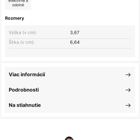
efektívne a
odolné
Rozmery
Výška (v cm):
3,67
Šírka (v cm):
6,64
Viac informácií
Podrobnosti
Na stiahnutie