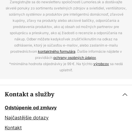
Zaregistrujte sa do newsletteru spoločnosti Lumories.sk a dostávajte
skvelé ponuky zo sortimentu svetelných zdrojov a svietidiel, ventilátorov,
solárnych systémov a produktov pre inteligentnú domácnosť, zľavové
kupóny, zľavy na produkty alebo akciové balíčky, odporúčania a
predstavenia produktov, ako aj obsah od možných partnerov pre
spoluprácu a prieskumy, ako aj žiadosti o recenzie a odporúčania na
nákup. Odber môžete kedykoľvek zrušiť kliknutím na odkaz na
odhlásenie, ktorý je súčasťou e-mailov, alebo zaslaním e-mailu
prostredníctvom
kontaktného formulára
. Ďalšie informácie nájdete v
pravidlách
ochrany osobných údajov
.
*minimálna hodnota objednávky je 99 €. Na týchto
výrobcov
sa nedá
uplatniť.
Kontakt a služby
Odstúpenie od zmluvy
Najčastějšie dotazy
Kontakt