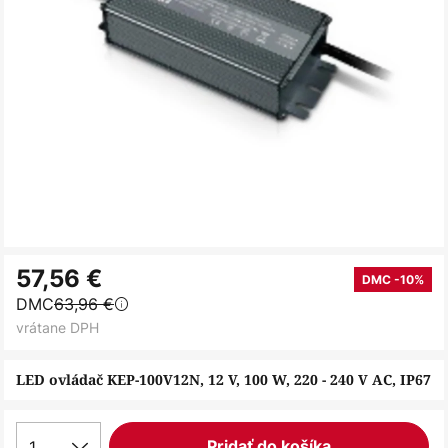
Preskočiť
57,56 €
na
DMC -10%
DMC
63,96 €
začiatok
vrátane DPH
galérie
obrázkov
LED ovládač KEP-100V12N, 12 V, 100 W, 220 - 240 V AC, IP67
1
Pridať do košíka