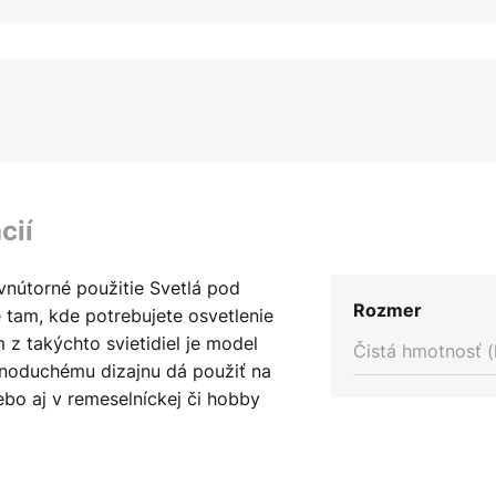
cií
vnútorné použitie Svetlá pod
Rozmer
 tam, kde potrebujete osvetlenie
z takýchto svietidiel je model
Čistá hmotnosť (
dnoduchému dizajnu dá použiť na
ebo aj v remeselníckej či hobby