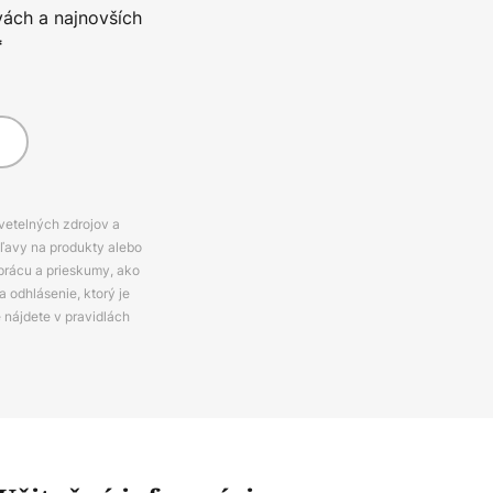
vách a najnovších
*
svetelných zdrojov a
zľavy na produkty alebo
prácu a prieskumy, ako
 odhlásenie, ktorý je
e nájdete v pravidlách