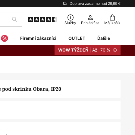
Doprava zadarmo nad 29,99 €
Hľadať
Služby
Prihlásiť sa
Môj košík
Firemní zákazníci
OUTLET
Ďalšie
| Až -70 %
WOW TÝŽDEŇ
e pod skrinku Obara, IP20