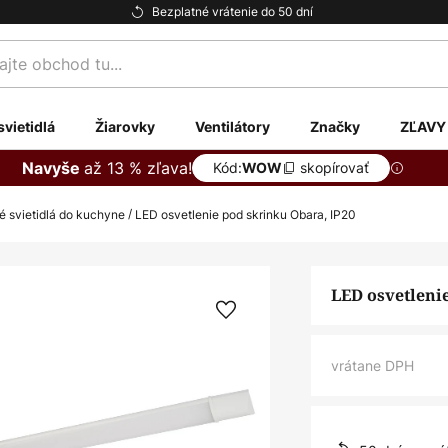
Bezplatné vrátenie do 50 dní
te
svietidlá
Žiarovky
Ventilátory
Značky
ZĽAVY
až 13 % zľava!
Navyše
Kód:
skopírovať
WOW
é svietidlá do kuchyne
LED osvetlenie pod skrinku Obara, IP20
LED osvetleni
vrátane DPH