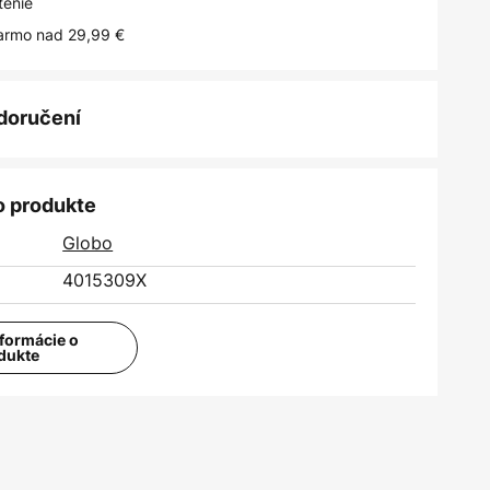
tenie
armo nad 29,99 €
 doručení
o produkte
Globo
4015309X
nformácie o
dukte