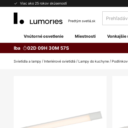
Skip
Viac ako 25 rokov skúseností
to
Prehľadávaj
Content
obchod
tu...
Vnútorné osvetlenie
Miestnosti
Vonkajšie 
Iba
02D 09H 30M 56S
Svietidla a lampy
Interiérové svietidlá
Lampy do kuchyne
Podlinkov
Preskočiť
na
koniec
galérie
obrázkov