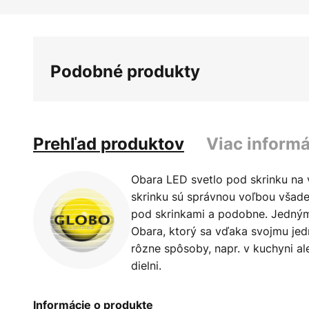
Preskočiť
na
začiatok
galérie
Podobné produkty
obrázkov
Prehľad produktov
Viac informá
Obara LED svetlo pod skrinku na 
skrinku sú správnou voľbou všade
pod skrinkami a podobne. Jedným 
Obara, ktorý sa vďaka svojmu je
rôzne spôsoby, napr. v kuchyni al
dielni.
Informácie o produkte