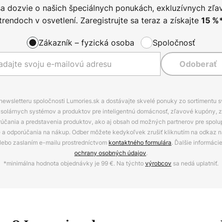
sa dozvie o našich špeciálnych ponukách, exkluzívnych zľa
trendoch v osvetlení. Zaregistrujte sa teraz a získajte
15
%
Zákazník – fyzická osoba
Spoločnosť
Odoberať
 newsletteru spoločnosti Lumories.sk a dostávajte skvelé ponuky zo sortimentu 
ov, solárnych systémov a produktov pre inteligentnú domácnosť, zľavové kupóny, 
rúčania a predstavenia produktov, ako aj obsah od možných partnerov pre spolu
ie a odporúčania na nákup. Odber môžete kedykoľvek zrušiť kliknutím na odkaz na
alebo zaslaním e-mailu prostredníctvom
kontaktného formulára
. Ďalšie informáci
ochrany osobných údajov
.
*minimálna hodnota objednávky je 99 €. Na týchto
výrobcov
sa nedá uplatniť.