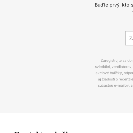
Buďte prvý, kto 
Zaregistrujte sa do
svietidiel, ventilátor
akciové balíčky, odpo
aj žiadosti o recenz
súčasťou e-mailov, 