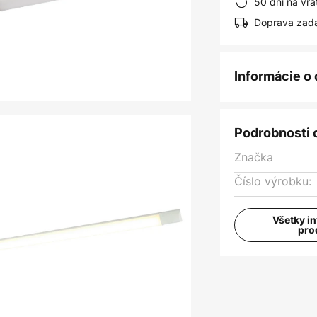
50 dní na vrá
Doprava zad
Informácie o
Podrobnosti 
Značka
Číslo výrobku:
Všetky i
pro