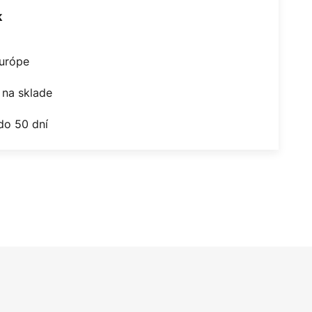
k
Európe
na sklade
do 50 dní