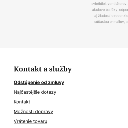
svietidiel, ventilátor
akciové balíčky, odpo
aj žiadosti o recenz
súčasťou e-mailov, 
Kontakt a služby
Odstúpenie od zmluvy
Najčastějšie dotazy
Kontakt
Možnosti dopravy
Vrátenie tovaru