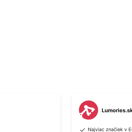
 v Kodani v roku 1943, ktorý je
é - čo v preklade znamená
vetelných produktov spoločnosti
to názov, pretože
 sa odhalí až na druhý pohľad. Je
 efekt Caché je veľmi zvláštny,
z priesvitný plast. Pre
závesné svietidlo nádherným
ní svoje okolie.
Lumories.s
Najviac značiek v 