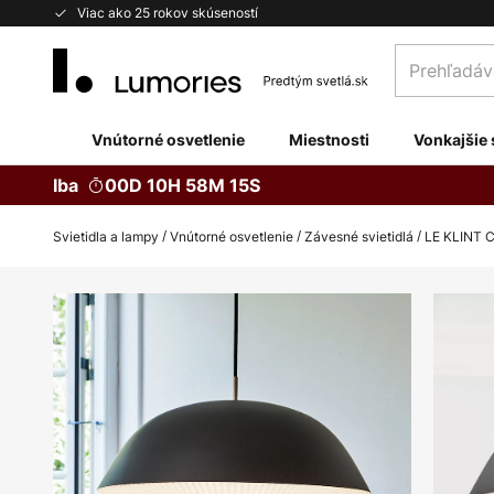
Skip
Viac ako 25 rokov skúseností
to
Prehľadávaj
Content
obchod
tu...
Vnútorné osvetlenie
Miestnosti
Vonkajšie 
Iba
00D 10H 58M 14S
Svietidla a lampy
Vnútorné osvetlenie
Závesné svietidlá
LE KLINT C
Preskočiť
na
koniec
galérie
obrázkov