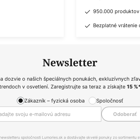
950.000 produktov 
Bezplatné vrátenie 
Newsletter
sa dozvie o našich špeciálnych ponukách, exkluzívnych zľa
trendoch v osvetlení. Zaregistrujte sa teraz a získajte
15
%
Zákazník – fyzická osoba
Spoločnosť
Odoberať
 newsletteru spoločnosti Lumories.sk a dostávajte skvelé ponuky zo sortimentu 