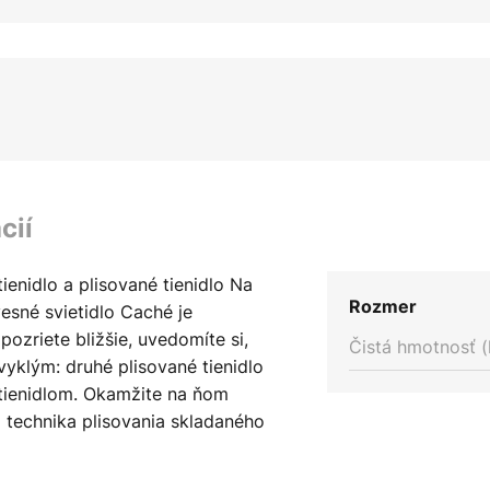
cií
ienidlo a plisované tienidlo Na
Rozmer
esné svietidlo Caché je
pozriete bližšie, uvedomíte si,
Čistá hmotnosť (
vyklým: druhé plisované tienidlo
tienidlom. Okamžite na ňom
a technika plisovania skladaného
svietidiel Le Klint preslávil v
 boli vyrobené približne pred 100