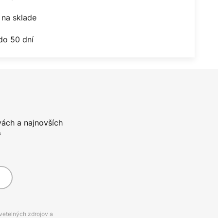
na sklade
do 50 dní
vách a najnovších
*
svetelných zdrojov a