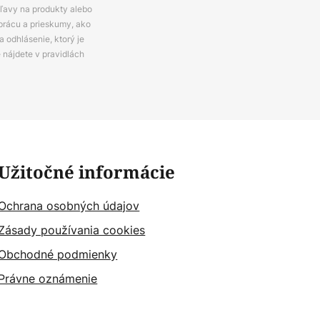
zľavy na produkty alebo
prácu a prieskumy, ako
 odhlásenie, ktorý je
e nájdete v pravidlách
Užitočné informácie
Ochrana osobných údajov
Zásady používania cookies
Obchodné podmienky
Právne oznámenie