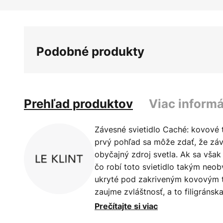
Preskočiť
na
začiatok
galérie
Podobné produkty
obrázkov
Prehľad produktov
Viac informá
Závesné svietidlo Caché: kovové t
prvý pohľad sa môže zdať, že záv
obyčajný zdroj svetla. Ak sa však 
čo robí toto svietidlo takým neob
ukryté pod zakriveným kovovým 
zaujme zvláštnosť, a to filigránsk
tienidla, ktorou sa dánsky dizajnér 
Prečítajte si viac
priebehu desaťročí. Prvé svietidlá