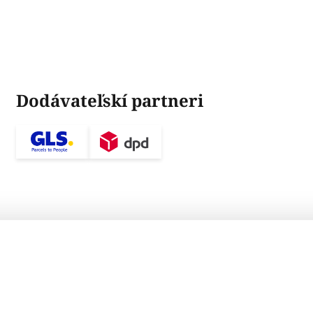
Dodávateľskí partneri
 svietidlo
Obchodné podmienky
Ochrana osobných údajov
Zásady používania
Vyhláš
iarknuté ceny na lumories.sk zodpovedajú doporučenej maloobchodnej cene výr
tky ceny produktov sú uvedené v €, vrátane 23 % DPH a bez prepravných nákla