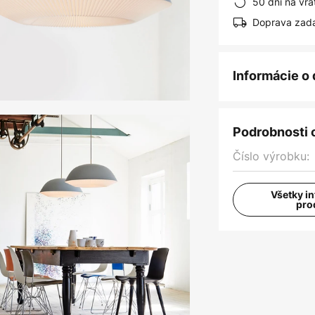
50 dní na vrá
Doprava zad
Informácie o
Podrobnosti 
Číslo výrobku:
Všetky i
pro