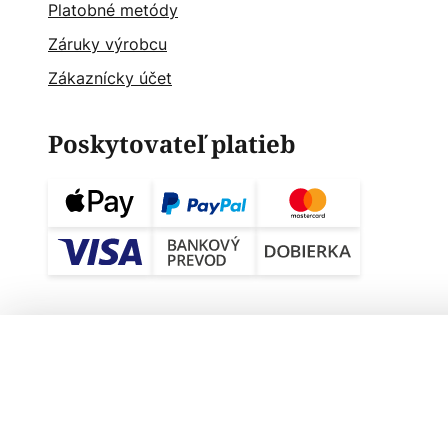
Platobné metódy
Záruky výrobcu
Zákaznícky účet
Poskytovateľ platieb
LE KLINT Caché XL - Dizajnové závesné
Nastavenia ochrany osobných údajov
Právne oznámenie
Preč
Vše