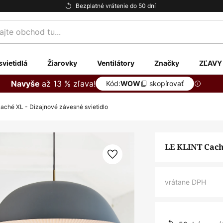
Bezplatné vrátenie do 50 dní
te
svietidlá
Žiarovky
Ventilátory
Značky
ZĽAVY
až 13 % zľava!
Navyše
Kód:
skopírovať
WOW
aché XL - Dizajnové závesné svietidlo
LE KLINT Cach
vrátane DPH