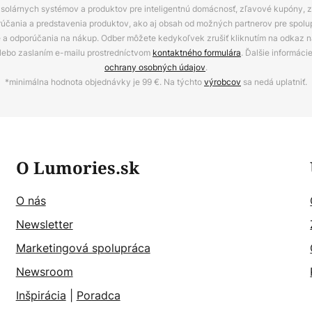
ov, solárnych systémov a produktov pre inteligentnú domácnosť, zľavové kupóny, 
rúčania a predstavenia produktov, ako aj obsah od možných partnerov pre spolu
ie a odporúčania na nákup. Odber môžete kedykoľvek zrušiť kliknutím na odkaz na
alebo zaslaním e-mailu prostredníctvom
kontaktného formulára
. Ďalšie informáci
ochrany osobných údajov
.
*minimálna hodnota objednávky je 99 €. Na týchto
výrobcov
sa nedá uplatniť.
O Lumories.sk
O nás
Newsletter
Marketingová spolupráca
Newsroom
Inšpirácia
|
Poradca