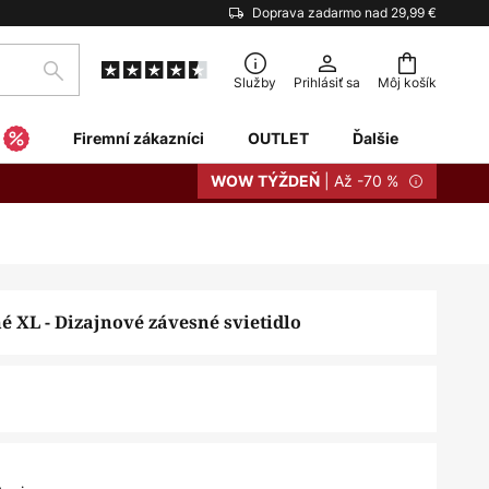
Doprava zadarmo nad 29,99 €
Hľadať
Služby
Prihlásiť sa
Môj košík
Firemní zákazníci
OUTLET
Ďalšie
| Až -70 %
WOW TÝŽDEŇ
é XL - Dizajnové závesné svietidlo