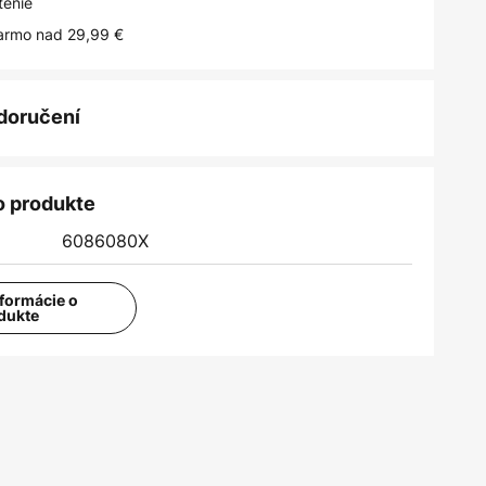
tenie
armo nad 29,99 €
 doručení
o produkte
6086080X
nformácie o
dukte