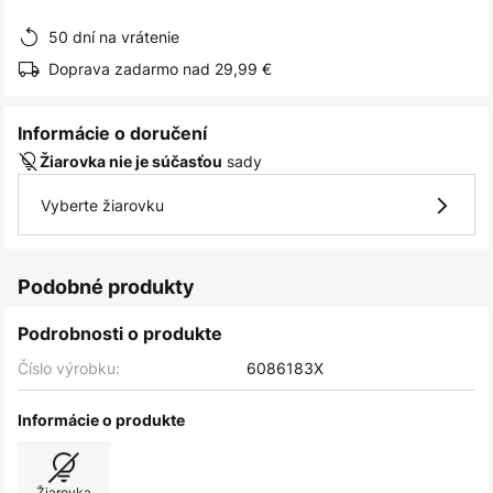
obrázkov
50 dní na vrátenie
Doprava zadarmo nad 29,99 €
Informácie o doručení
sady
Žiarovka nie je súčasťou
Vyberte žiarovku
Podobné produkty
Podrobnosti o produkte
Číslo výrobku:
6086183X
Informácie o produkte
Žiarovka