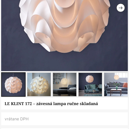
Preskočiť
LE KLINT 172 – závesná lampa ručne skladaná
na
začiatok
vrátane DPH
galérie