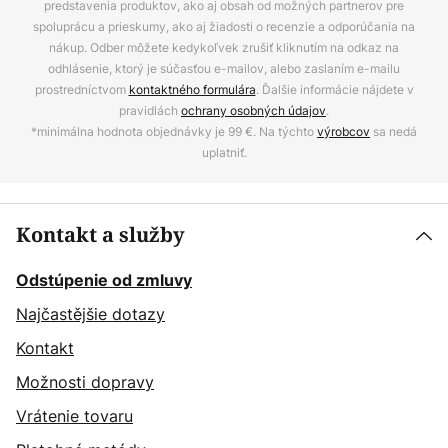
predstavenia produktov, ako aj obsah od možných partnerov pre
spoluprácu a prieskumy, ako aj žiadosti o recenzie a odporúčania na
nákup. Odber môžete kedykoľvek zrušiť kliknutím na odkaz na
odhlásenie, ktorý je súčasťou e-mailov, alebo zaslaním e-mailu
prostredníctvom
kontaktného formulára
. Ďalšie informácie nájdete v
pravidlách
ochrany osobných údajov
.
*minimálna hodnota objednávky je 99 €. Na týchto
výrobcov
sa nedá
uplatniť.
Kontakt a služby
Odstúpenie od zmluvy
Najčastějšie dotazy
Kontakt
Možnosti dopravy
Vrátenie tovaru