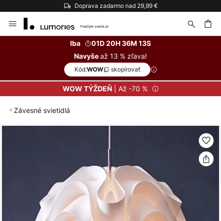
Doprava zadarmo nad 29,99 €
Skip
to
Content
ať
Iba
01D 20H 36M 12S
až 13 % zľava!
Navyše
Kód:
skopírovať
WOW
| Až -70 %
WOW TÝŽDEŇ
Závesné svietidlá
Preskočiť
na
koniec
galérie
obrázkov