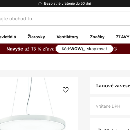
Bezplatné vrátenie do 50 dní
te
svietidlá
Žiarovky
Ventilátory
Značky
ZĽAVY
až 13 % zľava!
Navyše
Kód:
skopírovať
WOW
Lanové zavese
vrátane DPH