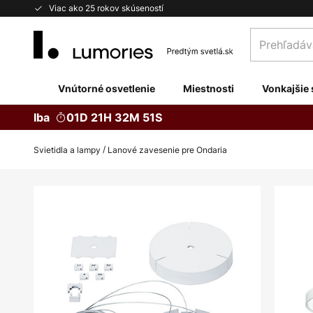
Skip
Viac ako 25 rokov skúseností
to
Prehľadávaj
Content
obchod
tu...
Vnútorné osvetlenie
Miestnosti
Vonkajšie 
Iba
01D 21H 32M 51S
Svietidla a lampy
Lanové zavesenie pre Ondaria
Preskočiť
na
koniec
galérie
obrázkov