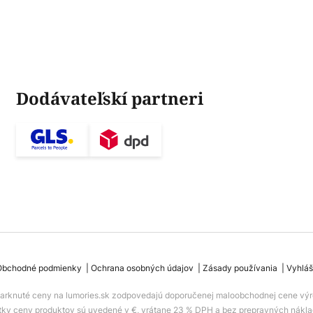
Dodávateľskí partneri
Obchodné podmienky
Ochrana osobných údajov
Zásady používania
Vyhláš
iarknuté ceny na lumories.sk zodpovedajú doporučenej maloobchodnej cene výr
tky ceny produktov sú uvedené v €, vrátane 23 % DPH a bez prepravných nákla