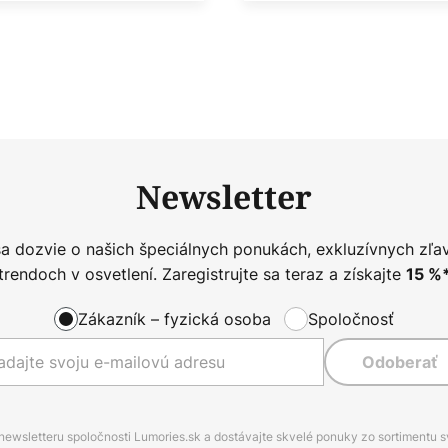
Newsletter
sa dozvie o našich špeciálnych ponukách, exkluzívnych zľa
trendoch v osvetlení. Zaregistrujte sa teraz a získajte
15
%
Zákazník – fyzická osoba
Spoločnosť
Odoberať
 newsletteru spoločnosti Lumories.sk a dostávajte skvelé ponuky zo sortimentu 