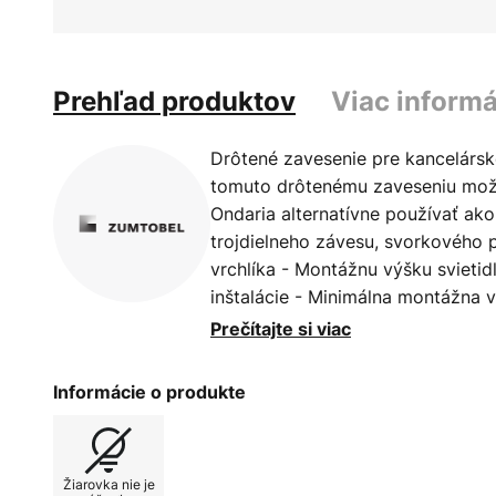
Prehľad produktov
Viac informá
Drôtené zavesenie pre kancelársk
tomuto drôtenému zaveseniu možn
Ondaria alternatívne používať ako
trojdielneho závesu, svorkového p
vrchlíka - Montážnu výšku svieti
inštalácie - Minimálna montážna 
cm/Ondaria Ø 87 cm, 80 cm pre O
Prečítajte si viac
Informácie o produkte
Žiarovka nie je