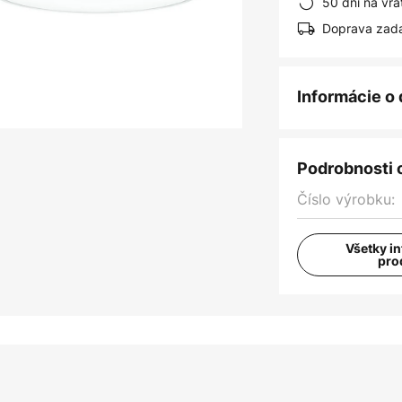
50 dní na vrá
Doprava zad
Informácie o
Podrobnosti 
Číslo výrobku:
Všetky i
pro