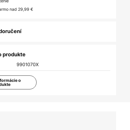
tenie
armo nad 29,99 €
 doručení
o produkte
9901070X
nformácie o
dukte