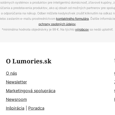
ov, solárnych systémov a produktov pre inteligentnú domácnosť, zľavové kupóny, 
rúčania a predstavenia produktov, ako aj obsah od možných partnerov pre spolu
ie a odporúčania na nákup. Odber môžete kedykoľvek zrušiť kliknutím na odkaz na
alebo zaslaním e-mailu prostredníctvom
kontaktného formulára
. Ďalšie informáci
ochrany osobných údajov
.
*minimálna hodnota objednávky je 99 €. Na týchto
výrobcov
sa nedá uplatniť.
O Lumories.sk
O nás
Newsletter
Marketingová spolupráca
Newsroom
Inšpirácia
|
Poradca