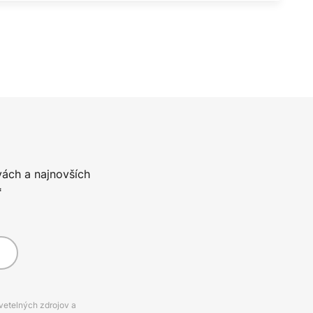
vách a najnovších
*
svetelných zdrojov a