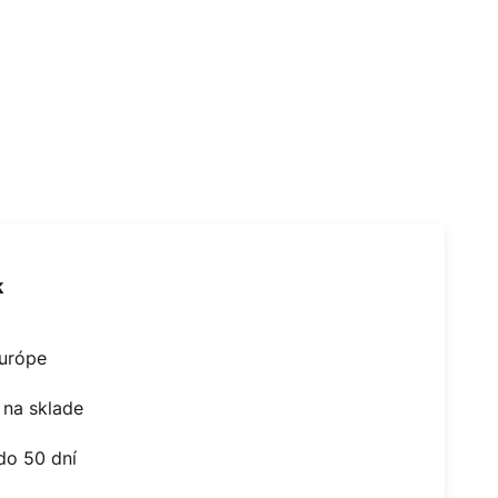
k
Európe
na sklade
do 50 dní