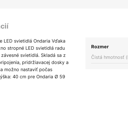
cií
e LED svietidlá Ondaria Vďaka
Rozmer
o stropné LED svietidlá radu
 závesné svietidlá. Skladá sa z
Čistá hmotnosť (
ripojenia, pridržiavacej dosky a
dla možno nastaviť počas
výška: 40 cm pre Ondaria Ø 59
ndaria Ø 11,5 cm