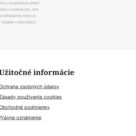
zľavy na produkty alebo
prácu a prieskumy, ako
 odhlásenie, ktorý je
e nájdete v pravidlách
Užitočné informácie
Ochrana osobných údajov
Zásady používania cookies
Obchodné podmienky
Právne oznámenie