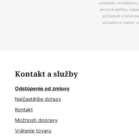
svietidiel, ventilátor
akciové balíčky, odpo
aj žiadosti o recenz
súčasťou e-mailov, 
Kontakt a služby
Odstúpenie od zmluvy
Najčastějšie dotazy
Kontakt
Možnosti dopravy
Vrátenie tovaru