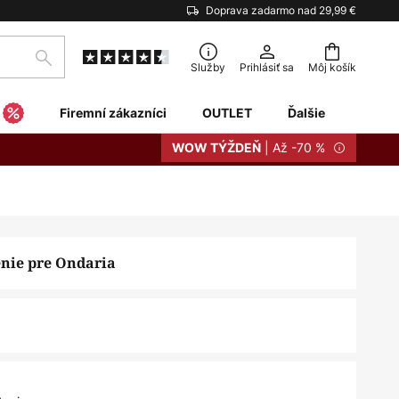
Doprava zadarmo nad 29,99 €
Hľadať
Služby
Prihlásiť sa
Môj košík
Firemní zákazníci
OUTLET
Ďalšie
| Až -70 %
WOW TÝŽDEŇ
nie pre Ondaria