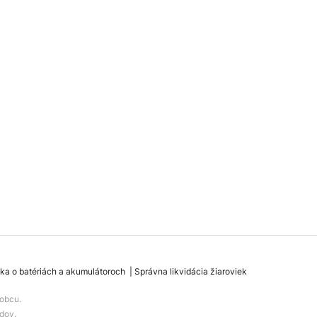
ka o batériách a akumulátoroch
Správna likvidácia žiaroviek
obcu.
dov.