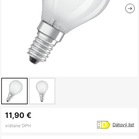
Preskočiť
11,90 €
na
začiatok
Dátový list
vrátane DPH
galérie