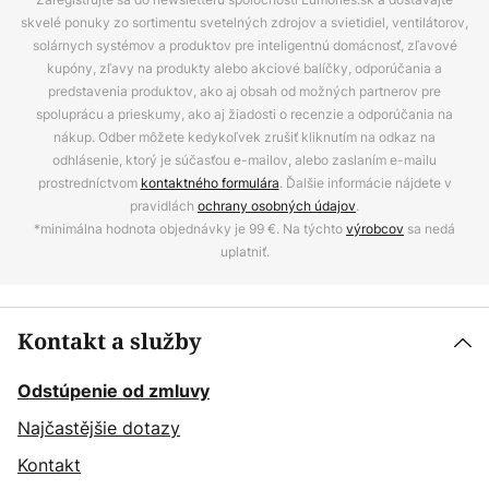
skvelé ponuky zo sortimentu svetelných zdrojov a svietidiel, ventilátorov,
solárnych systémov a produktov pre inteligentnú domácnosť, zľavové
kupóny, zľavy na produkty alebo akciové balíčky, odporúčania a
predstavenia produktov, ako aj obsah od možných partnerov pre
spoluprácu a prieskumy, ako aj žiadosti o recenzie a odporúčania na
nákup. Odber môžete kedykoľvek zrušiť kliknutím na odkaz na
odhlásenie, ktorý je súčasťou e-mailov, alebo zaslaním e-mailu
prostredníctvom
kontaktného formulára
. Ďalšie informácie nájdete v
pravidlách
ochrany osobných údajov
.
*minimálna hodnota objednávky je 99 €. Na týchto
výrobcov
sa nedá
uplatniť.
Kontakt a služby
Odstúpenie od zmluvy
Najčastějšie dotazy
Kontakt