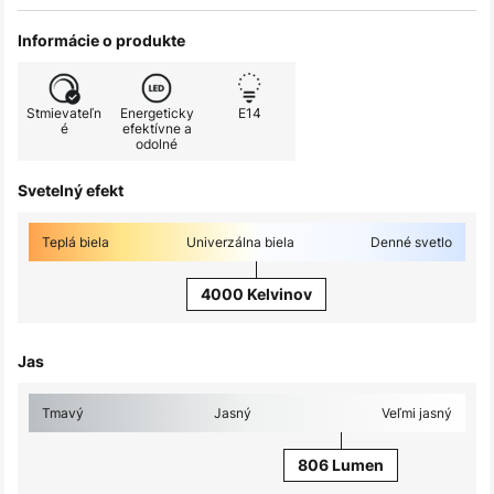
Informácie o produkte
Stmievateľn
Energeticky
E14
é
efektívne a
odolné
Svetelný efekt
Teplá biela
Univerzálna biela
Denné svetlo
4000 Kelvinov
Jas
Tmavý
Jasný
Veľmi jasný
806 Lumen