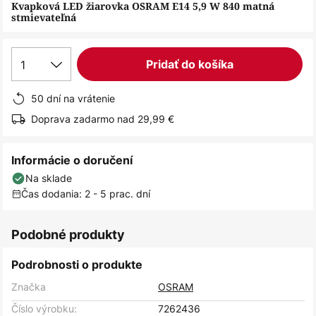
obrázkov
Kvapková LED žiarovka OSRAM E14 5,9 W 840 matná
stmievateľná
1
Pridať do košíka
50 dní na vrátenie
Doprava zadarmo nad 29,99 €
Informácie o doručení
Na sklade
Čas dodania: 2 - 5 prac. dní
Podobné produkty
Podrobnosti o produkte
Značka
OSRAM
Číslo výrobku:
7262436