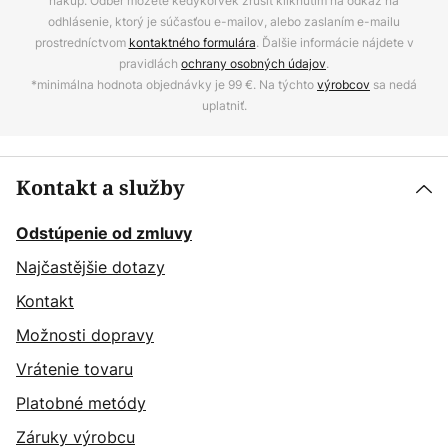
nákup. Odber môžete kedykoľvek zrušiť kliknutím na odkaz na
odhlásenie, ktorý je súčasťou e-mailov, alebo zaslaním e-mailu
prostredníctvom
kontaktného formulára
. Ďalšie informácie nájdete v
pravidlách
ochrany osobných údajov
.
*minimálna hodnota objednávky je 99 €. Na týchto
výrobcov
sa nedá
uplatniť.
Kontakt a služby
Odstúpenie od zmluvy
Najčastějšie dotazy
Kontakt
Možnosti dopravy
Vrátenie tovaru
Platobné metódy
Záruky výrobcu