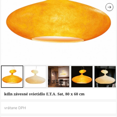
Preskočiť
kdln závesné svietidlo E.T.A. Sat, 80 x 60 cm
na
začiatok
vrátane DPH
galérie