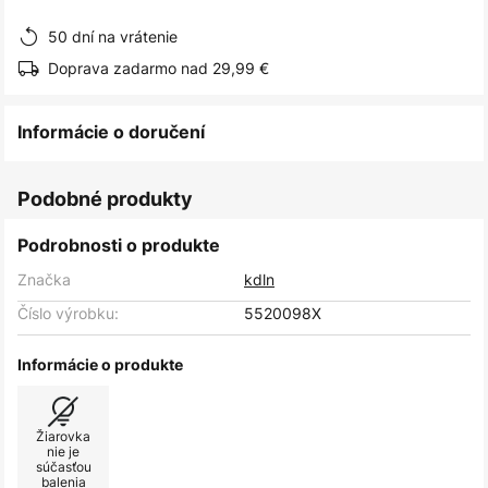
obrázkov
50 dní na vrátenie
Doprava zadarmo nad 29,99 €
Informácie o doručení
Podobné produkty
Podrobnosti o produkte
Značka
kdln
Číslo výrobku:
5520098X
Informácie o produkte
Žiarovka
nie je
súčasťou
balenia