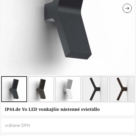
Preskočiť
IP44.de Yo LED vonkajšie nástenné svietidlo
na
začiatok
vrátane DPH
galérie