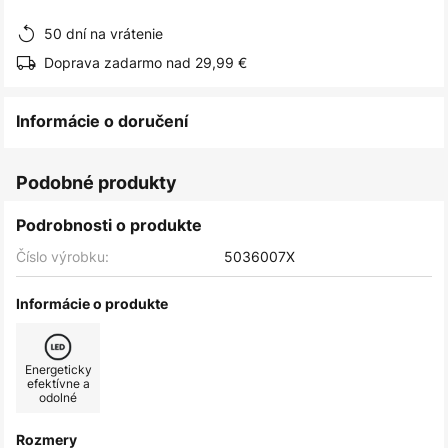
obrázkov
50 dní na vrátenie
Doprava zadarmo nad 29,99 €
Informácie o doručení
Podobné produkty
Podrobnosti o produkte
Číslo výrobku:
5036007X
Informácie o produkte
Energeticky
efektívne a
odolné
Rozmery