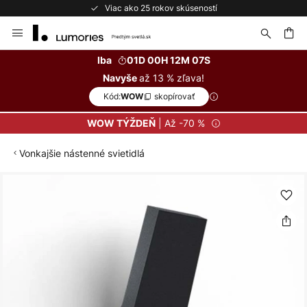
Viac ako 25 rokov skúseností
Skip
to
Content
ať
Iba
01D 00H 12M 07S
až 13 % zľava!
Navyše
Kód:
skopírovať
WOW
| Až -70 %
WOW TÝŽDEŇ
Vonkajšie nástenné svietidlá
Preskočiť
na
koniec
galérie
obrázkov