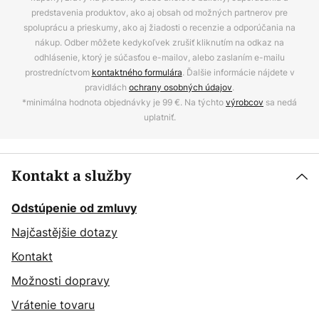
predstavenia produktov, ako aj obsah od možných partnerov pre
spoluprácu a prieskumy, ako aj žiadosti o recenzie a odporúčania na
nákup. Odber môžete kedykoľvek zrušiť kliknutím na odkaz na
odhlásenie, ktorý je súčasťou e-mailov, alebo zaslaním e-mailu
prostredníctvom
kontaktného formulára
. Ďalšie informácie nájdete v
pravidlách
ochrany osobných údajov
.
*minimálna hodnota objednávky je 99 €. Na týchto
výrobcov
sa nedá
uplatniť.
Kontakt a služby
Odstúpenie od zmluvy
Najčastějšie dotazy
Kontakt
Možnosti dopravy
Vrátenie tovaru