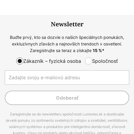
Newsletter
Buďte prvý, kto sa dozvie o našich špeciálnych ponukách,
exkluzívnych zľavách a najnovších trendoch v osvetlení.
Zaregistrujte sa teraz a získajte
15
%*
Zákazník – fyzická osoba
Spoločnosť
Odoberať
Zaregistrujte sa do newsletteru spoločnosti Lumories.sk a dostávajte
skvelé ponuky zo sortimentu svetelných zdrojov a svietidiel, ventilátorov,
solárnych systémov a produktov pre inteligentnú domácnosť, zľavové
kupóny, zľavy na produkty alebo akciové balíčky, odporúčania a