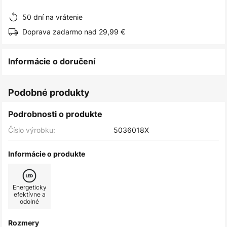
obrázkov
50 dní na vrátenie
Doprava zadarmo nad 29,99 €
Informácie o doručení
Podobné produkty
Podrobnosti o produkte
Číslo výrobku:
5036018X
Informácie o produkte
Energeticky
efektívne a
odolné
Rozmery