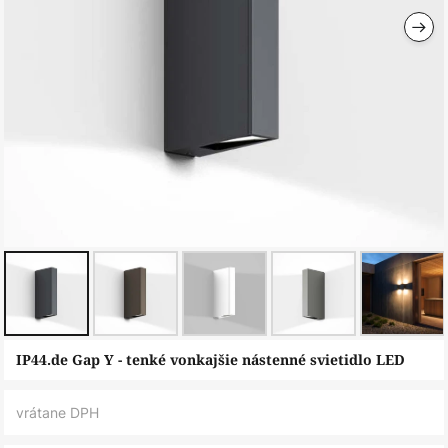
Preskočiť
IP44.de Gap Y - tenké vonkajšie nástenné svietidlo LED
na
začiatok
vrátane DPH
galérie