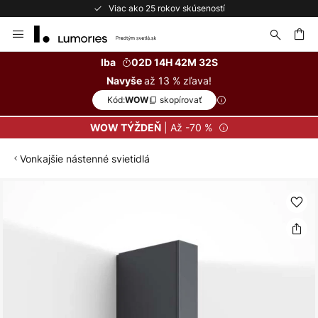
Viac ako 25 rokov skúseností
Skip
to
Content
ať
Iba
02D 14H 42M 31S
až 13 % zľava!
Navyše
Kód:
skopírovať
WOW
| Až -70 %
WOW TÝŽDEŇ
Vonkajšie nástenné svietidlá
Preskočiť
na
koniec
galérie
obrázkov