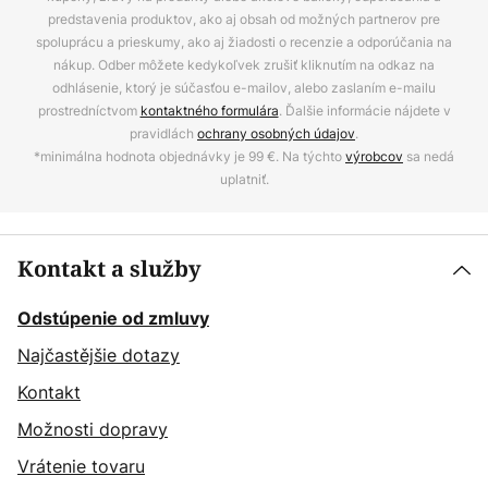
predstavenia produktov, ako aj obsah od možných partnerov pre
spoluprácu a prieskumy, ako aj žiadosti o recenzie a odporúčania na
nákup. Odber môžete kedykoľvek zrušiť kliknutím na odkaz na
odhlásenie, ktorý je súčasťou e-mailov, alebo zaslaním e-mailu
prostredníctvom
kontaktného formulára
. Ďalšie informácie nájdete v
pravidlách
ochrany osobných údajov
.
*minimálna hodnota objednávky je 99 €. Na týchto
výrobcov
sa nedá
uplatniť.
Kontakt a služby
Odstúpenie od zmluvy
Najčastějšie dotazy
Kontakt
Možnosti dopravy
Vrátenie tovaru