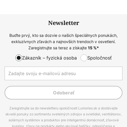
Newsletter
Buďte prvý, kto sa dozvie o našich špeciálnych ponukách,
exkluzívnych zľavách a najnovších trendoch v osvetlení.
Zaregistrujte sa teraz a získajte
15
%*
Zákazník – fyzická osoba
Spoločnosť
Odoberať
Zaregistrujte sa do newsletteru spoločnosti Lumories.sk a dostávajte
skvelé ponuky zo sortimentu svetelných zdrojov a svietidiel, ventilátorov,
solárnych systémov a produktov pre inteligentnú domácnosť, zľavové
kupóny, zľavy na produkty alebo akciové balíčky, odporúčania a