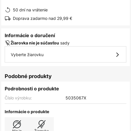
obrázkov
50 dní na vrátenie
Doprava zadarmo nad 29,99 €
Informácie o doručení
sady
Žiarovka nie je súčasťou
Vyberte žiarovku
Podobné produkty
Podrobnosti o produkte
Číslo výrobku:
5035067X
Informácie o produkte
Nie je
Žiarovka