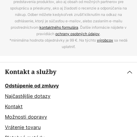
predstavenia produktov, ako aj obsah od možných partnerov pre
spoluprácu a prieskumy, ako aj žiadosti o recenzie a odporúčania na
nákup. Odber môžete kedykoľvek zrušiť kliknutím na odkaz na
odhlásenie, ktorý je súčasťou e-mailov, alebo zaslaním e-mailu
prostredníctvom
kontaktného formulára
. Ďalšie informácie nájdete v
pravidlách
ochrany osobných údajov
.
*minimálna hodnota objednávky je 99 €. Na týchto
výrobcov
sa nedá
uplatniť.
Kontakt a služby
Odstúpenie od zmluvy
Najčastějšie dotazy
Kontakt
Možnosti dopravy
Vrátenie tovaru