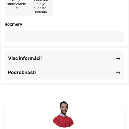
stmievateľn
nie je
é
súčasťou
balenia
Rozmery
Viac informácií
Podrobnosti