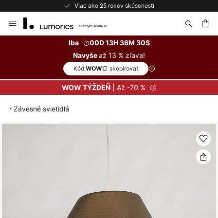
Viac ako 25 rokov skúseností
Skip
to
Content
ať
Iba
00D 13H 36M 30S
až 13 % zľava!
Navyše
Kód:
skopírovať
WOW
| Až -70 %
WOW TÝŽDEŇ
Závesné svietidlá
Preskočiť
na
koniec
galérie
obrázkov