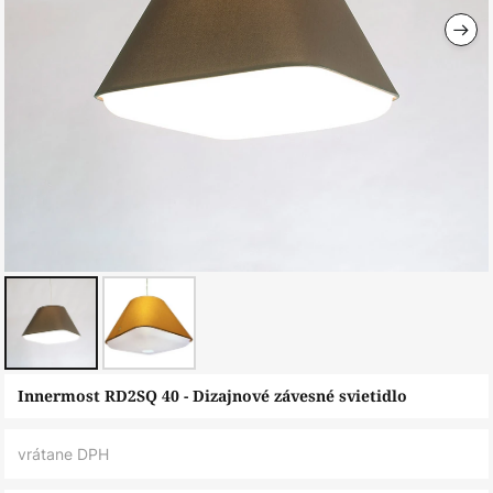
Preskočiť
Innermost RD2SQ 40 - Dizajnové závesné svietidlo
na
začiatok
vrátane DPH
galérie