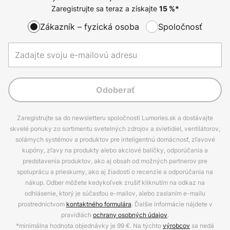
Zaregistrujte sa teraz a získajte
15
%*
Zákazník – fyzická osoba
Spoločnosť
Odoberať
Zaregistrujte sa do newsletteru spoločnosti Lumories.sk a dostávajte
skvelé ponuky zo sortimentu svetelných zdrojov a svietidiel, ventilátorov,
solárnych systémov a produktov pre inteligentnú domácnosť, zľavové
kupóny, zľavy na produkty alebo akciové balíčky, odporúčania a
predstavenia produktov, ako aj obsah od možných partnerov pre
spoluprácu a prieskumy, ako aj žiadosti o recenzie a odporúčania na
nákup. Odber môžete kedykoľvek zrušiť kliknutím na odkaz na
odhlásenie, ktorý je súčasťou e-mailov, alebo zaslaním e-mailu
prostredníctvom
kontaktného formulára
. Ďalšie informácie nájdete v
pravidlách
ochrany osobných údajov
.
*minimálna hodnota objednávky je 99 €. Na týchto
výrobcov
sa nedá