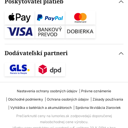
Poskytovateľ platieb
Dodávateľskí partneri
Nastavenia ochrany osobných údajov
Právne oznámenie
Obchodné podmienky
Ochrana osobných údajov
Zásady používania
Vyhláška o batériách a akumulátoroch
Správna likvidácia žiaroviek
Prečiarknuté ceny na lumories.sk zodpovedajú doporučenej
maloobchodnej cene výrobcu.
Všetky ceny produktov sú uvedené v €, vrátane 23 % DPH a bez