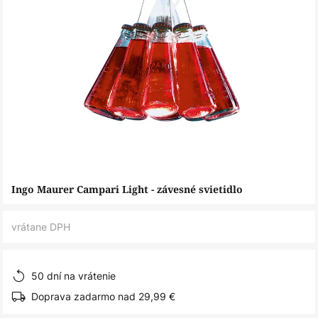
Preskočiť
Ingo Maurer Campari Light - závesné svietidlo
na
začiatok
vrátane DPH
galérie
obrázkov
50 dní na vrátenie
Doprava zadarmo nad 29,99 €