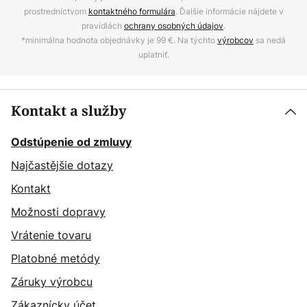
prostredníctvom
kontaktného formulára
. Ďalšie informácie nájdete v
pravidlách
ochrany osobných údajov
.
*minimálna hodnota objednávky je 99 €. Na týchto
výrobcov
sa nedá
uplatniť.
Kontakt a služby
Odstúpenie od zmluvy
Najčastějšie dotazy
Kontakt
Možnosti dopravy
Vrátenie tovaru
Platobné metódy
Záruky výrobcu
Zákaznícky účet