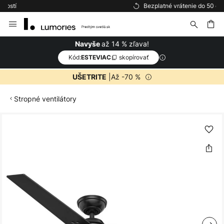
Bezplatné vrátenie do 50 dní
Skip
to
Content
ať
až 14 % zľava!
Navyše
Kód:
skopírovať
ESTEVIAC
|Až -70 %
UŠETRITE
Stropné ventilátory
Preskočiť
na
koniec
galérie
obrázkov