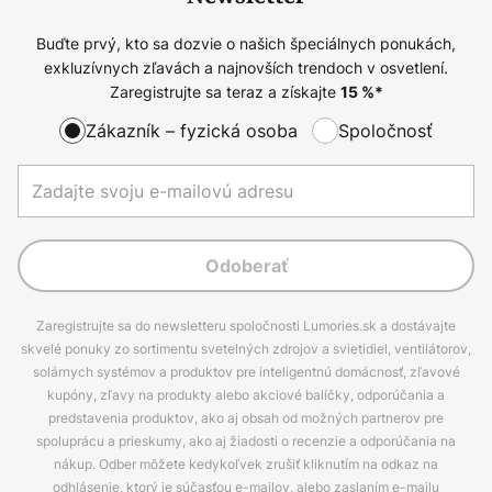
Buďte prvý, kto sa dozvie o našich špeciálnych ponukách,
exkluzívnych zľavách a najnovších trendoch v osvetlení.
Zaregistrujte sa teraz a získajte
15
%*
Zákazník – fyzická osoba
Spoločnosť
Odoberať
Zaregistrujte sa do newsletteru spoločnosti Lumories.sk a dostávajte
skvelé ponuky zo sortimentu svetelných zdrojov a svietidiel, ventilátorov,
solárnych systémov a produktov pre inteligentnú domácnosť, zľavové
kupóny, zľavy na produkty alebo akciové balíčky, odporúčania a
predstavenia produktov, ako aj obsah od možných partnerov pre
spoluprácu a prieskumy, ako aj žiadosti o recenzie a odporúčania na
nákup. Odber môžete kedykoľvek zrušiť kliknutím na odkaz na
odhlásenie, ktorý je súčasťou e-mailov, alebo zaslaním e-mailu